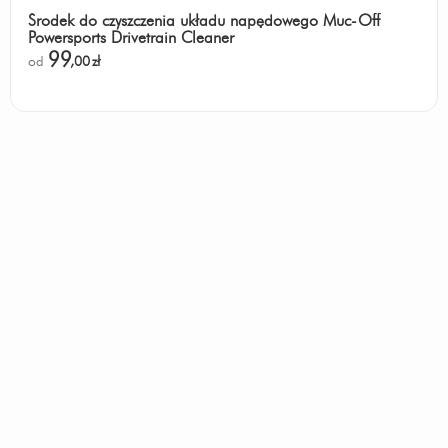
Środek do czyszczenia układu napędowego Muc-Off
Powersports Drivetrain Cleaner
99
od
,00
zł