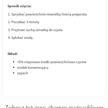
Sposób użycia:
Spryskać powierzchnie niewielką ilością preparatu
Poczekać 3 minuty
Przytrzeć suchą szmatką do czysta
Spłukać wodą.
Skład:
<5% niejonowe środki powierzchniowo czynne
środek konserwujący
zapach
Zobacz też inne chemia motocyklowa: