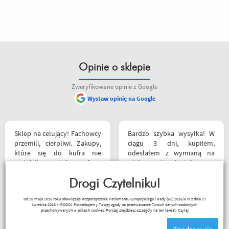
Opinie o sklepie
Zweryfikowane opinie z Google
Wystaw opinię na Google
Sklep na celujący! Fachowcy
Bardzo szybka wysyłka! W
przemili, cierpliwi. Zakupy,
ciągu 3 dni, kupiłem,
które się do kufra nie
odesłałem z wymianą na
zmieściły, zostały wysłane
większe i dostałem z
kurierem - ekstra
powrotem zamówione buty.
rozwiązanie! Jakość
Drogi Czytelniku!
Produkt zgodny z opisem.
produktów (m.in. komplet
Cena przyzwoita.
Paweł Fic
Od 25 maja 2018 roku obowiązuje Rozporządzenie Parlamentu Europejskiego i Rady (UE) 2016/679 z dnia 27
Rebelhorn) pierwsza klasa -
kwietnia 2016 r (RODO). Potrzebujemy Twojej zgody na przetwarzanie Twoich danych osobowych
już sprawdzone na
przechowywanych w plikach cookies. Poniżej znajdziesz szczegóły na ten temat.
Czytaj
dłuższym wypadzie w