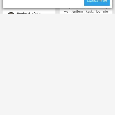
Zgadzam się
Bieszczady. Polecam z
całego serca!
Mega kolesie, 2 razy
wymieniłem kask, bo nie
Agnieszka Deja
pasował rozmiar i zero
problemów. Na pewno
jeszcze wrócę, a może i
wpadnę przejazdem.
Rzetelni w tym co robią. p.s.
Polecam wszystkim
super, że nie tylko testujecie,
początkującym w temacie
ale i handlujecie... opisy
moto, bo wyjadacze i tak
towaru, szybka wysyłka...
wiedzą że motobanda jest
profesjonalnie. O testach
The Best! Już byłem na
motocykli nie wspomnę.
miejscu i nadal podtrzymuję
Dzięki.
zdanie.
Ryszard Krysz
Mr Grisza
Masz pytania?
Zadzwoń lub napisz do nas
(+48) 798 798 169
sklep@motobanda.pl