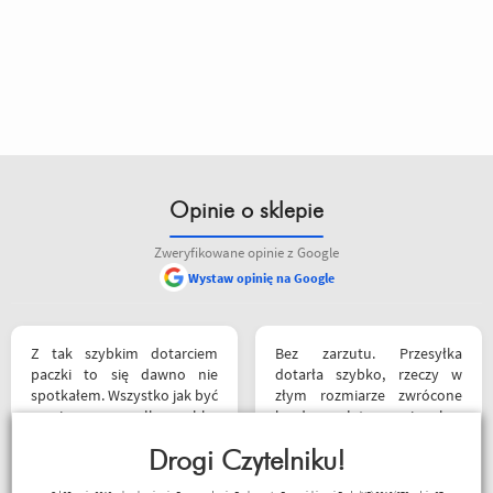
Opinie o sklepie
Zweryfikowane opinie z Google
Wystaw opinię na Google
Z tak szybkim dotarciem
Bez zarzutu. Przesyłka
paczki to się dawno nie
dotarła szybko, rzeczy w
spotkałem. Wszystko jak być
złym rozmiarze zwrócone
powinno, przesyłka szybko
bardzo łatwo i bez
wysłana, jest feedback o
problemów, pieniądze
tym co się z paczką dzieje,
Drogi Czytelniku!
wróciły na konto. Polecam
towar dotarł dobrze
zamawiać, od razu w kilku
I3laszka