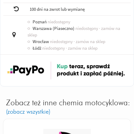
100 dni na zwrot lub wymianę
○
Poznań
niedostępny
○
Warszawa (Piaseczno)
niedostępny
· zamów na
sklep
○
Wrocław
niedostępny
· zamów na sklep
○
Łódź
niedostępny
· zamów na sklep
Zobacz też inne chemia motocyklowa:
(zobacz wszystkie)