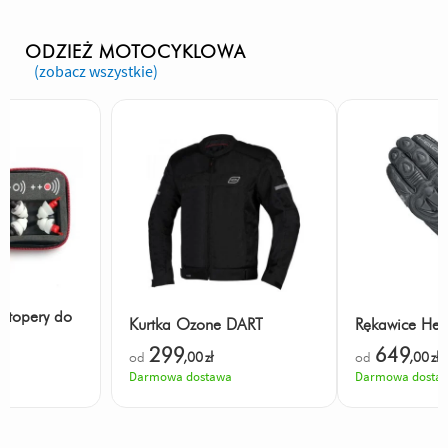
ODZIEŻ MOTOCYKLOWA
(zobacz wszystkie)
/stopery do
Kurtka Ozone DART
Rękawice Hel
299
649
od
,00
zł
od
,00
zł
Darmowa dostawa
Darmowa dosta