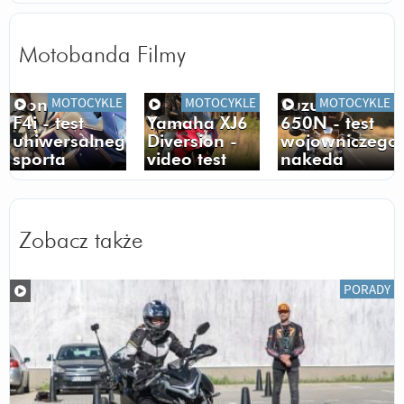
Motobanda Filmy
MOTOCYKLE
MOTOCYKLE
MOTOCYKLE
Honda CBR
Suzuki SV
F4i - test
Yamaha XJ6
650N - test
uniwersalnego
Diversion -
wojowniczego
sporta
video test
nakeda
Zobacz także
PORADY