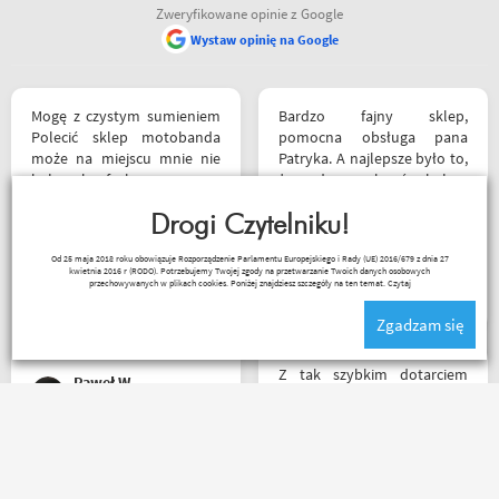
Zweryfikowane opinie z Google
Wystaw opinię na Google
Mogę z czystym sumieniem
Bardzo fajny sklep,
Polecić sklep motobanda
pomocna obsługa pana
może na miejscu mnie nie
Patryka. A najlepsze było to,
było ale fachowa pomoc
że podczas zakupów byłem
poprzez e-mail przy zakupie
świadkiem cudu – pan
pomogła , profesjonalne
Drogi Czytelniku!
inwalida nagle wstał i
podejście do klienta , kiedyś
poszedł. 10/10 za atrakcje
Od 25 maja 2018 roku obowiązuje Rozporządzenie Parlamentu Europejskiego i Rady (UE) 2016/679 z dnia 27
jak pozwoli na to pogoda
dodatkowe. 😄
kwietnia 2016 r (RODO). Potrzebujemy Twojej zgody na przetwarzanie Twoich danych osobowych
Kapkos
napewno się wybiorę do
przechowywanych w plikach cookies. Poniżej znajdziesz szczegóły na ten temat.
Czytaj
sklepu a tym czasem
Zgadzam się
pozostaje napić się kawy w
ich kubku
Z tak szybkim dotarciem
Paweł W
paczki to się dawno nie
spotkałem. Wszystko jak być
powinno, przesyłka szybko
wysłana, jest feedback o
Udany zakup, bardzo szybka
tym co się z paczką dzieje,