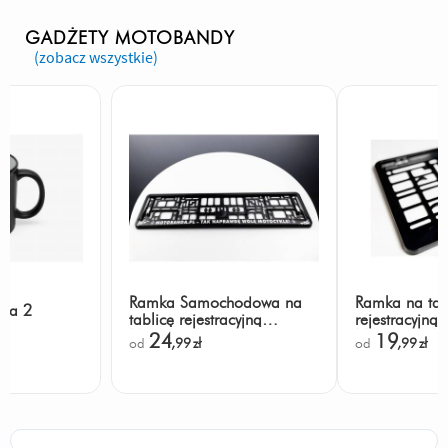
GADŻETY MOTOBANDY
(zobacz wszystkie)
Ramka Samochodowa na
Ramka na tab
da 2
tablicę rejestracyjną
rejestracyjną 
Motobanda
Motorower M
24
19
od
,99
zł
od
,99
zł