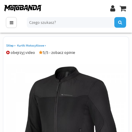
Sklep
»
Kurtki Motocyklowe
»
obejrzyj video
5/5 - zobacz opinie