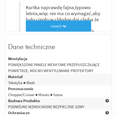
Kurtka naprawdę fajna,typowo
letnia,więc nie ma co wymagać,aby
było ciepło w chłodne dni,chyba że
z kamizelką ocieplającą lub
rozwiń
grzejącą.Ale jeździłem w różnych
ubiorach w upały i co mogę
powiedzieć,to to , że do tej pory nie
Dane techniczne
miałem tak przewiewnej kurtki jak
ta,razem z protektorami z
Wentylacja
otworami w kratę.Jestem bardzo
POWIĘKSZONE PANELE MESH'OWE PRZEPUSZCZAJĄCE
zadowolony i polecam ją na upały.
POWIETRZE, MOCNO WENTYLOWANE PROTEKTORY
5
Materiał
Ocena:
/5
|
Autor:
Kula
| Motocykl: Honda St1300
|
Potwierdzony zakupem
Tekstylia ● Mesh
Bardzo dobry zakup. Kurtka jest
Przeznaczenie
przewiewna i w cale nie czuc jej na
Chopper/Cruiser ● Miasto ● Szosa
sobie. Polecam wszystkim ktorzy "kisza
Budowa Produktu
sie w skorupach".
PODWÓJNE WZMOCNIONE BEZPIECZNE SZWY
Ochraniacze
Odpowiedz
|
Przydatna (
2
)
|
Nieprzydatna (
0
)