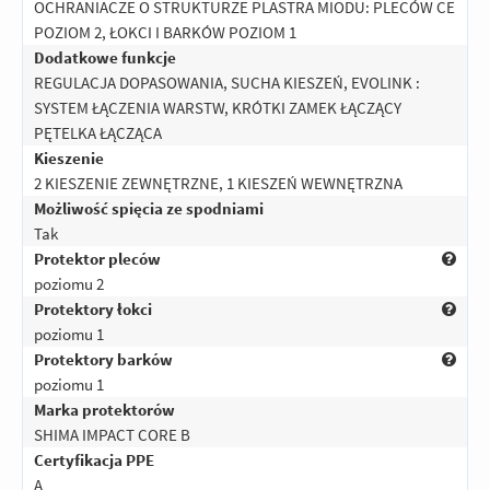
5
OCHRANIACZE O STRUKTURZE PLASTRA MIODU: PLECÓW CE
Ocena:
/5
|
Autor:
Gość
| Motocykl:
Ducati 750SS 748 Imola (1972)
|
POZIOM 2, ŁOKCI I BARKÓW POZIOM 1
Potwierdzony zakupem
Dodatkowe funkcje
Produkt rewelacja. Polecam
REGULACJA DOPASOWANIA, SUCHA KIESZEŃ, EVOLINK :
SYSTEM ŁĄCZENIA WARSTW, KRÓTKI ZAMEK ŁĄCZĄCY
Odpowiedz
|
Przydatna (
1
)
|
Nieprzydatna (
0
)
5
PĘTELKA ŁĄCZĄCA
Ocena:
/5
|
Autor:
Jabol ?
| Motocykl:
Suzuki GSX-R 600 K4 K5 (2004 - 2005)
Kieszenie
Super Super sprawa 30 stopni i
2 KIESZENIE ZEWNĘTRZNE, 1 KIESZEŃ WEWNĘTRZNA
spokojnie można sobie śmigać w tej
Możliwość spięcia ze spodniami
turteczce, przewiewna , ochraniacze nie
Tak
uwierają nie latają ,nic nie lata podczas
Protektor pleców
jazdy przylega ładnie do ciała i Super
poziomu 2
się prezentuje , materiał wygląda na
Protektory łokci
bardzo dobra jakość i wytrzymałość,
poziomu 1
generalnie to z przyjemnością bym
Protektory barków
mógł ją nosić na codzień Super
poziomu 1
naprawdę warta zainteresowania i
Marka protektorów
swojej ceny . ??
SHIMA IMPACT CORE B
Certyfikacja PPE
Odpowiedz
|
Przydatna (
0
)
|
Nieprzydatna (
0
)
5
A