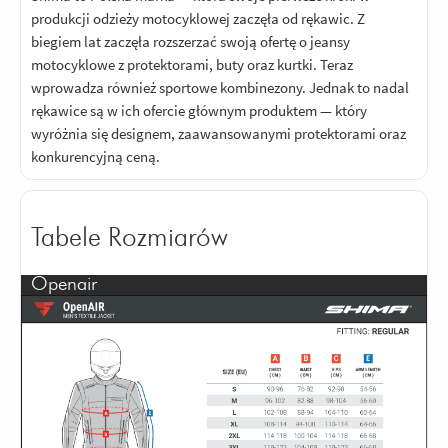
Cienka, przy wysokich temperaturach
produkcji odzieży motocyklowej zaczęła od rękawic. Z
spełnia oczekiwania
biegiem lat zaczęła rozszerzać swoją ofertę o jeansy
motocyklowe z protektorami, buty oraz kurtki. Teraz
Odpowiedz
|
Przydatna (
0
)
|
Nieprzydatna (
0
)
wprowadza również sportowe kombinezony. Jednak to nadal
rękawice są w ich ofercie głównym produktem — który
wyróżnia się designem, zaawansowanymi protektorami oraz
konkurencyjną ceną.
Tabele Rozmiarów
Openair