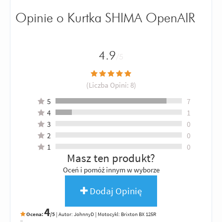
Opinie o Kurtka SHIMA OpenAIR
4.9
/5
(Liczba Opini:
8
)
5
7
4
1
3
0
2
0
1
0
Masz ten produkt?
Oceń i pomóż innym w wyborze
Dodaj Opinię
4
Ocena:
/5
|
Autor:
JohnnyD
| Motocykl: Brixton BX 125R