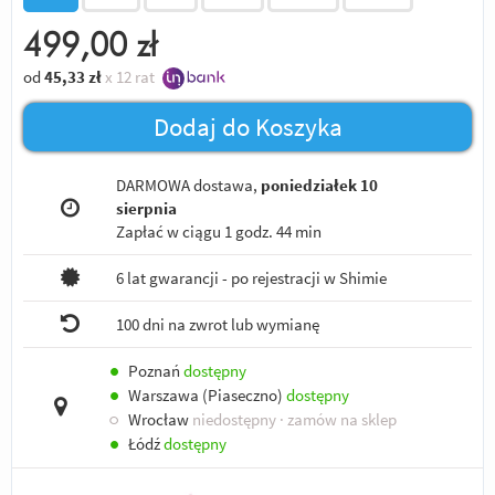
499,00
zł
od
45,33
zł
x 12 rat
Dodaj do Koszyka
DARMOWA dostawa,
poniedziałek 10
sierpnia
Zapłać w ciągu
1 godz. 44 min
6 lat gwarancji - po rejestracji w Shimie
100 dni na zwrot lub wymianę
●
Poznań
dostępny
●
Warszawa (Piaseczno)
dostępny
○
Wrocław
niedostępny
· zamów na sklep
●
Łódź
dostępny