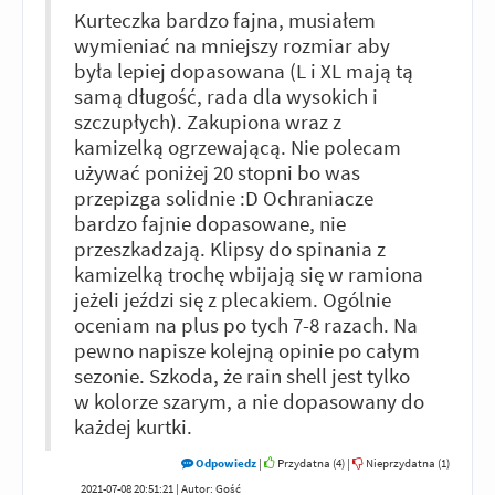
Kurteczka bardzo fajna, musiałem
wymieniać na mniejszy rozmiar aby
była lepiej dopasowana (L i XL mają tą
samą długość, rada dla wysokich i
szczupłych). Zakupiona wraz z
kamizelką ogrzewającą. Nie polecam
używać poniżej 20 stopni bo was
przepizga solidnie :D Ochraniacze
bardzo fajnie dopasowane, nie
przeszkadzają. Klipsy do spinania z
kamizelką trochę wbijają się w ramiona
jeżeli jeździ się z plecakiem. Ogólnie
oceniam na plus po tych 7-8 razach. Na
pewno napisze kolejną opinie po całym
sezonie. Szkoda, że rain shell jest tylko
w kolorze szarym, a nie dopasowany do
każdej kurtki.
Odpowiedz
|
Przydatna (
4
)
|
Nieprzydatna (
1
)
2021-07-08 20:51:21 | Autor: Gość