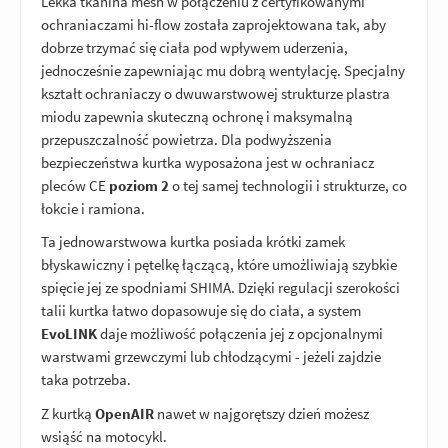
Lekka tkanina mesh w połączeniu z certyfikowanymi
ochraniaczami hi-flow została zaprojektowana tak, aby
dobrze trzymać się ciała pod wpływem uderzenia,
jednocześnie zapewniając mu dobrą wentylację. Specjalny
kształt ochraniaczy o dwuwarstwowej strukturze plastra
miodu zapewnia skuteczną ochronę i maksymalną
przepuszczalność powietrza. Dla podwyższenia
bezpieczeństwa kurtka wyposażona jest w ochraniacz
pleców CE
poziom 2
o tej samej technologii i strukturze, co
łokcie i ramiona.
Ta jednowarstwowa kurtka posiada krótki zamek
błyskawiczny i pętelkę łączącą, które umożliwiają szybkie
spięcie jej ze spodniami SHIMA. Dzięki regulacji szerokości
talii kurtka łatwo dopasowuje się do ciała, a system
EvoLINK
daje możliwość połączenia jej z opcjonalnymi
warstwami grzewczymi lub chłodzącymi - jeżeli zajdzie
taka potrzeba.
Z kurtką
OpenAIR
nawet w najgorętszy dzień możesz
wsiąść na motocykl.