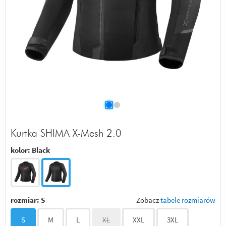
Kurtka SHIMA X-Mesh 2.0
kolor:
Black
rozmiar:
S
Zobacz
tabele rozmiarów
S
M
L
XL
XXL
3XL