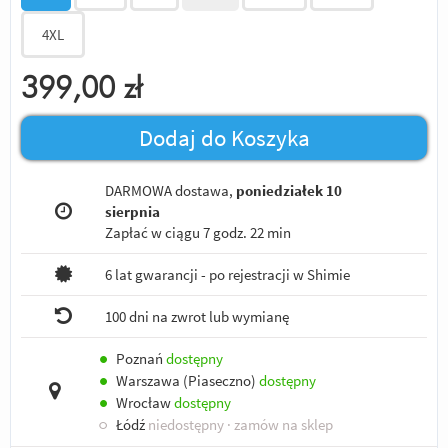
4XL
399,00
zł
Dodaj do Koszyka
DARMOWA dostawa,
poniedziałek 10
sierpnia
Zapłać w ciągu
7 godz. 22 min
6 lat gwarancji - po rejestracji w Shimie
100 dni na zwrot lub wymianę
●
Poznań
dostępny
●
Warszawa (Piaseczno)
dostępny
●
Wrocław
dostępny
○
Łódź
niedostępny
· zamów na sklep