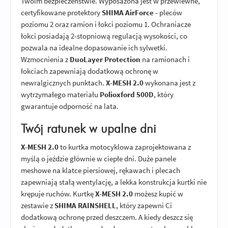
Twoim bezpieczeństwie. Wyposażona jest w przewiewne,
certyfikowane protektory
SHIMA AirForce
- pleców
poziomu 2 oraz ramion i łokci poziomu 1. Ochraniacze
łokci posiadają 2-stopniową regulacją wysokości, co
pozwala na idealne dopasowanie ich sylwetki.
Wzmocnienia z
DuoLayer Protection
na ramionach i
łokciach zapewniają dodatkową ochronę w
newralgicznych punktach.
X-MESH 2.0
wykonana jest z
wytrzymałego materiału
Polioxford 500D
, który
gwarantuje odporność na lata.
Twój ratunek w upalne dni
X-MESH 2.0
to kurtka motocyklowa zaprojektowana z
myślą o jeździe głównie w ciepłe dni. Duże panele
meshowe na klatce piersiowej, rękawach i plecach
zapewniają stałą wentylację, a lekka konstrukcja kurtki nie
krępuje ruchów. Kurtkę
X-MESH 2.0
możesz kupić w
zestawie z
SHIMA RAINSHELL
, który zapewni Ci
dodatkową ochronę przed deszczem. A kiedy deszcz się