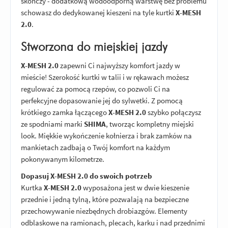
skończy - dodatkową wodoodporną warstwę bez problemu
schowasz do dedykowanej kieszeni na tyle kurtki
X-MESH
2.0
.
Stworzona do miejskiej jazdy
X-MESH 2.0
zapewni Ci najwyższy komfort jazdy w
mieście! Szerokość kurtki w talii i w rękawach możesz
regulować za pomocą rzepów, co pozwoli Ci na
perfekcyjne dopasowanie jej do sylwetki. Z pomocą
krótkiego zamka łączącego
X-MESH 2.0
szybko połączysz
ze spodniami marki
SHIMA
, tworząc kompletny miejski
look. Miękkie wykończenie kołnierza i brak zamków na
mankietach zadbają o Twój komfort na każdym
pokonywanym kilometrze.
Dopasuj
X-MESH 2.0
do swoich potrzeb
Kurtka
X-MESH 2.0
wyposażona jest w dwie kieszenie
przednie i jedną tylną, które pozwalają na bezpieczne
przechowywanie niezbędnych drobiazgów. Elementy
odblaskowe na ramionach, plecach, karku i nad przednimi