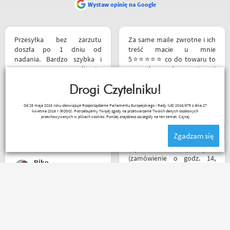
Wystaw opinię na Google
Przesyłka bez zarzutu
Za same maile zwrotne i ich
doszła po 1 dniu od
treść macie u mnie
nadania. Bardzo szybka i
5⭐⭐⭐⭐⭐ co do towaru to
sprawna realizacja.
wszystko zgodne z opisem i
Jakościowo produkty są
szybka realizacja
świetne. Rzetelna firma, z
Drogi Czytelniku!
której będę korzystał i
Remigiusz Musiał
Od 25 maja 2018 roku obowiązuje Rozporządzenie Parlamentu Europejskiego i Rady (UE) 2016/679 z dnia 27
wspierał, ponieważ cała
kwietnia 2016 r (RODO). Potrzebujemy Twojej zgody na przetwarzanie Twoich danych osobowych
ekipa robi niesamowita
przechowywanych w plikach cookies. Poniżej znajdziesz szczegóły na ten temat.
Czytaj
robotę w motocyklowym
Zgadzam się
świecie :). Pozdrawiam !
Błyskawiczna przesyłka
(zamówienie o godz. 14,
Riko
paczkomatem już o godz. 8
rano następnego dnia!) ,
paczka zapakowana
schludnie i estetycznie, tak
Zakupiłem rękawiczki - Seca
samo kurtka, która była
Turismo III, jak dla mnie
prezentem urodzinowym,
rewelacja. Obsługa,
więc nawet nie było