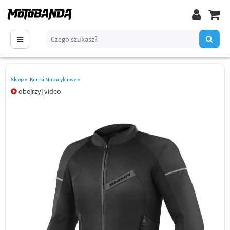
Sklep
»
Kurtki Motocyklowe
»
obejrzyj video