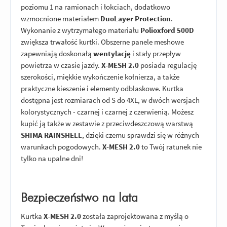
poziomu 1 na ramionach i łokciach, dodatkowo
wzmocnione materiałem
DuoLayer Protection
.
Wykonanie z wytrzymałego materiału
Polioxford 500D
zwiększa trwałość kurtki. Obszerne panele meshowe
zapewniają doskonałą
wentylację
i stały przepływ
powietrza w czasie jazdy.
X-MESH 2.0
posiada regulację
szerokości, miękkie wykończenie kołnierza, a także
praktyczne kieszenie i elementy odblaskowe. Kurtka
dostępna jest rozmiarach od S do 4XL, w dwóch wersjach
kolorystycznych - czarnej i czarnej z czerwienią. Możesz
kupić ją także w zestawie z przeciwdeszczową warstwą
SHIMA RAINSHELL
, dzięki czemu sprawdzi się w różnych
warunkach pogodowych.
X-MESH 2.0
to Twój ratunek nie
tylko na upalne dni!
Bezpieczeństwo na lata
Kurtka
X-MESH 2.0
została zaprojektowana z myślą o