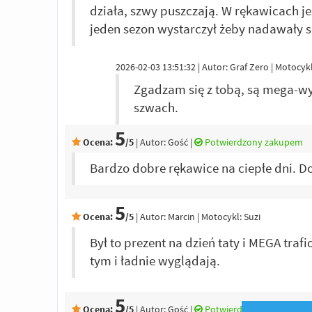
działa, szwy puszczają. W rękawicach j
jeden sezon wystarczył żeby nadawały si
2026-02-03 13:51:32 | Autor: Graf Zero | Motocyk
Zgadzam się z tobą, są mega-wy
szwach.
5
Ocena:
/5
|
Autor:
Gość
|
Potwierdzony zakupem
Bardzo dobre rękawice na ciepłe dni. Do
5
Ocena:
/5
|
Autor:
Marcin
| Motocykl: Suzi
Był to prezent na dzień taty i MEGA traf
tym i ładnie wyglądają.
5
Ocena:
/5
|
Autor:
Gość
|
Potwierdzony zakupem