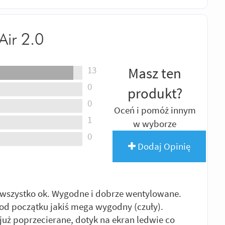
Air 2.0
13
Masz ten
0
produkt?
0
Oceń i pomóż innym
1
w wyborze
0
Dodaj Opinię
e) wszystko ok. Wygodne i dobrze wentylowane.
ł od początku jakiś mega wygodny (czuły).
już poprzecierane, dotyk na ekran ledwie co