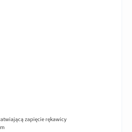
łatwiającą zapięcie rękawicy
ym