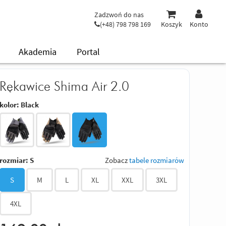
Zadzwoń do nas
(+48) 798 798 169
Koszyk
Konto
Akademia
Portal
Rękawice Shima Air 2.0
kolor:
Black
rozmiar:
S
Zobacz
tabele rozmiarów
S
M
L
XL
XXL
3XL
4XL