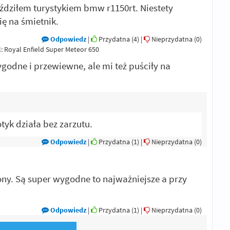
eździłem turystykiem bmw r1150rt. Niestety
ę na śmietnik.
Odpowiedz
|
Przydatna (
4
)
|
Nieprzydatna (
0
)
l: Royal Enfield Super Meteor 650
godne i przewiewne, ale mi też puściły na
tyk działa bez zarzutu.
Odpowiedz
|
Przydatna (
1
)
|
Nieprzydatna (
0
)
iony. Są super wygodne to najważniejsze a przy
Odpowiedz
|
Przydatna (
1
)
|
Nieprzydatna (
0
)