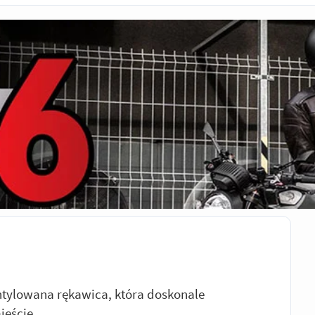
entylowana rękawica, która doskonale
ieście.