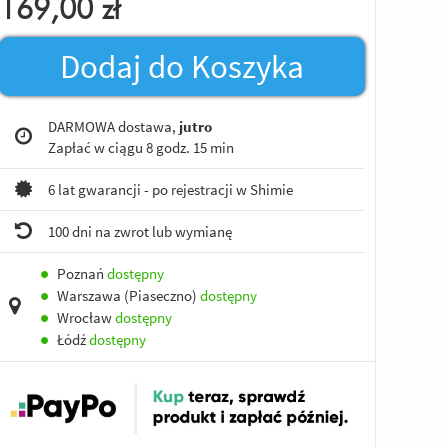
169,00
zł
Dodaj do Koszyka
DARMOWA dostawa,
jutro
Zapłać w ciągu
8 godz. 15 min
6 lat gwarancji - po rejestracji w Shimie
100 dni na zwrot lub wymianę
●
Poznań
dostępny
●
Warszawa (Piaseczno)
dostępny
●
Wrocław
dostępny
●
Łódź
dostępny