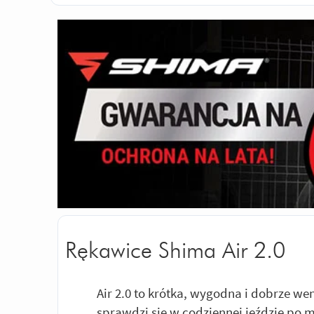
Rękawice Shima Air 2.0
Air 2.0 to krótka, wygodna i dobrze w
sprawdzi się w codziennej jeździe po m