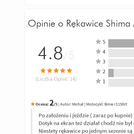
Opinie o Rękawice Shima 
5
4.8
4
/5
3
2
(Liczba Opini:
14
)
1
2
Ocena:
/5
|
Autor:
Michał
| Motocykl: Bmw r1150rt
Po założeniu i jeździe ( zaraz po kupni
Dotyk na ekran też działał chodź nie by
Niestety rękawice po jednym sezonie są 