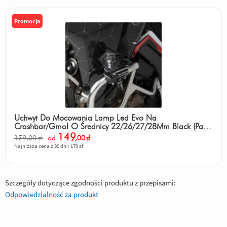
Promocja
Uchwyt Do Mocowania Lamp Led Evo Na
Crashbar/Gmol O Średnicy 22/26/27/28Mm Black (Para)
Sw-Motech
149
179,00 zł
od
,00
zł
Najniższa cena z 30 dni: 179 zł
Szczegóły dotyczące zgodności produktu z przepisami:
Odpowiedzialność za produkt