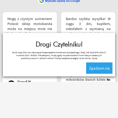
Wystaw opinię na Google
Mogę z czystym sumieniem
Bardzo szybka wysyłka! W
Polecić sklep motobanda
ciągu 3 dni, kupiłem,
może na miejscu mnie nie
odesłałem z wymianą na
było ale fachowa pomoc
większe i dostałem z
poprzez e-mail przy zakupie
powrotem zamówione buty.
pomogła , profesjonalne
Drogi Czytelniku!
Produkt zgodny z opisem.
podejście do klienta , kiedyś
Cena przyzwoita.
Paweł Fic
Od 25 maja 2018 roku obowiązuje Rozporządzenie Parlamentu Europejskiego i Rady (UE) 2016/679 z dnia 27
jak pozwoli na to pogoda
kwietnia 2016 r (RODO). Potrzebujemy Twojej zgody na przetwarzanie Twoich danych osobowych
napewno się wybiorę do
przechowywanych w plikach cookies. Poniżej znajdziesz szczegóły na ten temat.
Czytaj
sklepu a tym czasem
Zgadzam się
pozostaje napić się kawy w
ich kubku
Mega wielki 😱 sklep dla
miłośników dwóch kółek 🏍️
Paweł W
🛵. Bardzo duży wybór w
asortymencie i w
rozmiarówce. Dużo osób z
obsługi którzy chętnie
Rzetelni w tym co robią. p.s.
pomogą i doradzą.Świetny
super, że nie tylko testujecie,
kontakt telefoniczny. Z
ale i handlujecie... opisy
pewnością w Poznaniu jak