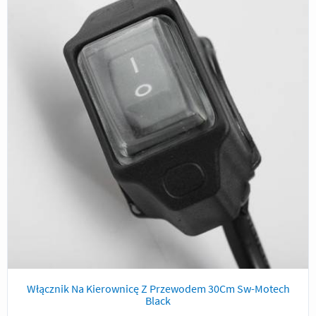
Włącznik Na Kierownicę Z Przewodem 30Cm Sw-Motech
Black