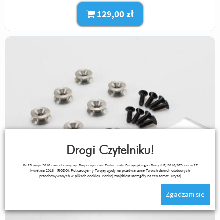
129,00 zł
Drogi Czytelniku!
Od 25 maja 2018 roku obowiązuje Rozporządzenie Parlamentu Europejskiego i Rady (UE) 2016/679 z dnia 27
kwietnia 2016 r (RODO). Potrzebujemy Twojej zgody na przetwarzanie Twoich danych osobowych
przechowywanych w plikach cookies. Poniżej znajdziesz szczegóły na ten temat.
Czytaj
Zgadzam się