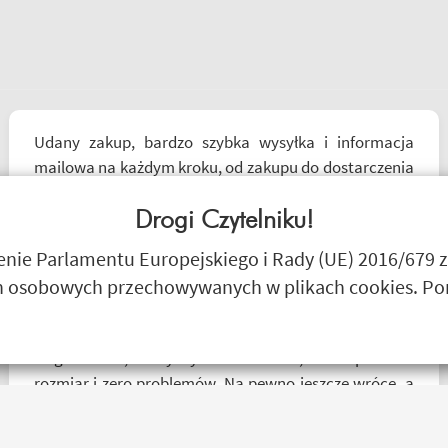
Udany zakup, bardzo szybka wysyłka i informacja
mailowa na każdym kroku, od zakupu do dostarczenia
paczki przez kuriera - Polecam
Drogi Czytelniku!
Andrzej Szymichowski
ie Parlamentu Europejskiego i Rady (UE) 2016/679 z
 osobowych przechowywanych w plikach cookies. Poni
Mega kolesie, 2 razy wymieniłem kask, bo nie pasował
rozmiar i zero problemów. Na pewno jeszcze wrócę, a
może i wpadnę przejazdem. Polecam wszystkim
początkującym w temacie moto, bo wyjadacze i tak