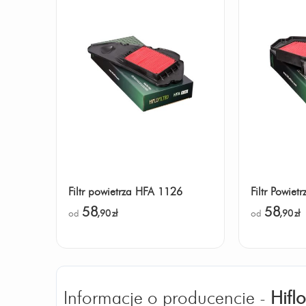
Filtr powietrza HFA 1126
Filtr Powie
58
58
od
,90
zł
od
,90
zł
Informacje o producencie -
Hiflo