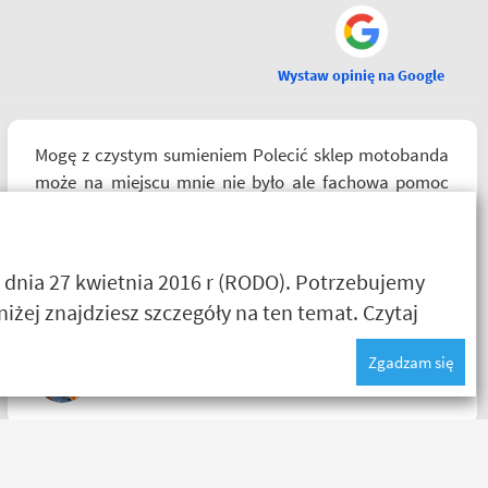
Wystaw opinię na Google
Mogę z czystym sumieniem Polecić sklep motobanda
może na miejscu mnie nie było ale fachowa pomoc
poprzez e-mail przy zakupie pomogła , profesjonalne
podejście do klienta , kiedyś jak pozwoli na to pogoda
napewno się wybiorę do sklepu a tym czasem
 dnia 27 kwietnia 2016 r (RODO). Potrzebujemy
pozostaje napić się kawy w ich kubku
żej znajdziesz szczegóły na ten temat.
Czytaj
Zgadzam się
Paweł W
Zakupiłem rękawiczki - Seca Turismo III, jak dla mnie