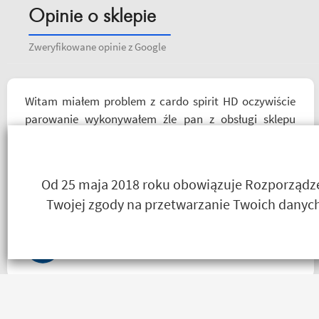
Opinie o sklepie
Zweryfikowane opinie z Google
Witam miałem problem z cardo spirit HD oczywiście
parowanie wykonywałem źle pan z obsługi sklepu
spokojnie i cierpliwie wytłumaczył w czym problem i
sprawa załatwiona polecam serdecznie obsługa daje
radę no i oczywiście nie wyszedłem bez kupna
Od 25 maja 2018 roku obowiązuje Rozporządzen
kurteczki na lato bardzo była mi potrzebna w takie
Twojej zgody na przetwarzanie Twoich danych
upały,LWG
Salceson Morderca
Bardzo szybko, bardzo sprawnie i bardzo