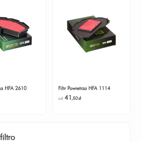
trza HFA 2610
Filtr Powietrza HFA 1114
41
od
,50
zł
filtro