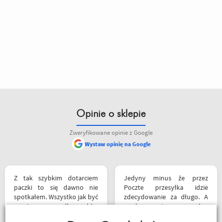
Opinie o sklepie
Zweryfikowane opinie z Google
Wystaw opinię na Google
Z tak szybkim dotarciem
Jedyny minus że przez
paczki to się dawno nie
Poczte przesyłka idzie
spotkałem. Wszystko jak być
zdecydowanie za długo. A
powinno, przesyłka szybko
oprócz tego pełen
wysłana, jest feedback o
profesjonalizm