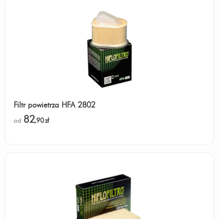
Filtr powietrza HFA 2802
82
od
,90
zł