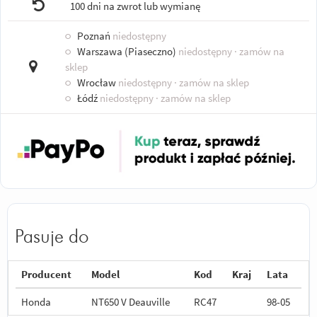
100 dni na zwrot lub wymianę
○
Poznań
niedostępny
○
Warszawa (Piaseczno)
niedostępny
· zamów na
sklep
○
Wrocław
niedostępny
· zamów na sklep
○
Łódź
niedostępny
· zamów na sklep
Pasuje do
Producent
Model
Kod
Kraj
Lata
Honda
NT650 V Deauville
RC47
98-05