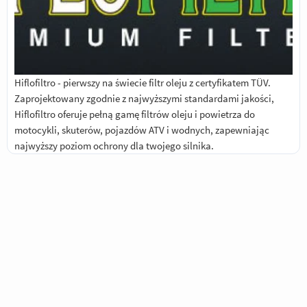
Hiflofiltro - pierwszy na świecie filtr oleju z certyfikatem TÜV.
Zaprojektowany zgodnie z najwyższymi standardami jakości,
Hiflofiltro oferuje pełną gamę filtrów oleju i powietrza do
motocykli, skuterów, pojazdów ATV i wodnych, zapewniając
najwyższy poziom ochrony dla twojego silnika.