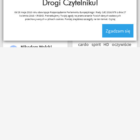
tym co się z paczką dzieje,
Drogi Czytelniku!
towar dotarł dobrze
marcin maj
Od 25 maja 2018 roku obowiązuje Rozporządzenie Parlamentu Europejskiego i Rady (UE) 2016/679 z dnia 27
zapakowany i zgodny z
kwietnia 2016 r (RODO). Potrzebujemy Twojej zgody na przetwarzanie Twoich danych osobowych
zamówieniem.
przechowywanych w plikach cookies. Poniżej znajdziesz szczegóły na ten temat.
Czytaj
Organizacyjnie chłopaki
Zgadzam się
mają to ogarnięte :)
Witam miałem problem z
cardo spirit HD oczywiście
Nikodem Wolski
parowanie wykonywałem
źle pan z obsługi sklepu
spokojnie i cierpliwie
wytłumaczył w czym
Bardzo szybka wysyłka! W
problem i sprawa
ciągu 3 dni, kupiłem,
załatwiona polecam
odesłałem z wymianą na
serdecznie obsługa daje
większe i dostałem z
radę no i oczywiście nie
powrotem zamówione buty.
wyszedłem bez kupna
Produkt zgodny z opisem.
kurteczki na lato bardzo
Cena przyzwoita.
była mi potrzebna w takie
Paweł Fic
Salceson Morderca
upały,LWG