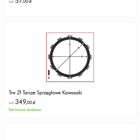
57
od
,00
zł
Trw Zf Tarcze Sprzęgłowe Kawasaki
349
od
,00
zł
Darmowa dostawa