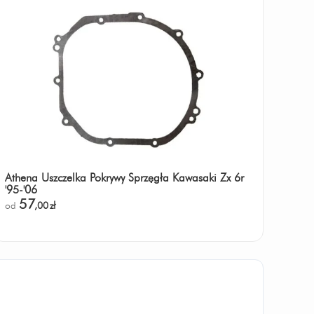
Athena Uszczelka Pokrywy Sprzęgła Kawasaki Zx 6r
'95-'06
57
od
,00
zł