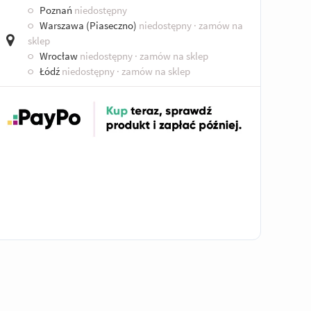
○
Poznań
niedostępny
○
Warszawa (Piaseczno)
niedostępny
· zamów na
sklep
○
Wrocław
niedostępny
· zamów na sklep
○
Łódź
niedostępny
· zamów na sklep