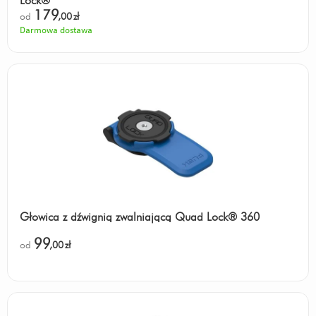
Lock®
179
od
,00
zł
Darmowa dostawa
Głowica z dźwignią zwalniającą Quad Lock® 360
99
od
,00
zł