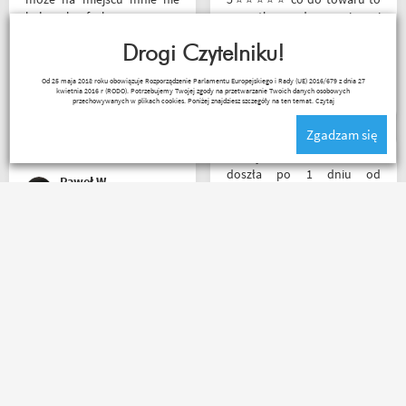
było ale fachowa pomoc
wszystko zgodne z opisem i
poprzez e-mail przy zakupie
szybka realizacja
pomogła , profesjonalne
Drogi Czytelniku!
podejście do klienta , kiedyś
Remigiusz Musiał
Od 25 maja 2018 roku obowiązuje Rozporządzenie Parlamentu Europejskiego i Rady (UE) 2016/679 z dnia 27
jak pozwoli na to pogoda
kwietnia 2016 r (RODO). Potrzebujemy Twojej zgody na przetwarzanie Twoich danych osobowych
napewno się wybiorę do
przechowywanych w plikach cookies. Poniżej znajdziesz szczegóły na ten temat.
Czytaj
sklepu a tym czasem
Zgadzam się
pozostaje napić się kawy w
ich kubku
Przesyłka bez zarzutu
doszła po 1 dniu od
Paweł W
nadania. Bardzo szybka i
sprawna realizacja.
Jakościowo produkty są
świetne. Rzetelna firma, z
Zamówienie dostarczone
której będę korzystał i
następnego dnia rano po
wspierał, ponieważ cała
zamówieniu ok godz 14
ekipa robi niesamowita
szybkość światła szok
robotę w motocyklowym
koszulka mająca być
świecie :). Pozdrawiam !
prezentem rewelacyjna
wszystko na plus mam
Magi
Riko
nadzieję że następne zakupy
już będą osobiście ❤️