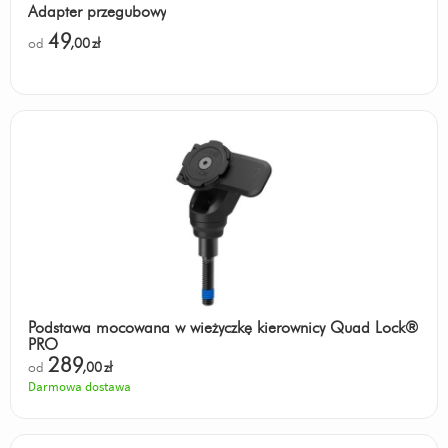
Adapter przegubowy
49
od
,00
zł
Podstawa mocowana w wieżyczkę kierownicy Quad Lock®
PRO
289
od
,00
zł
Darmowa dostawa