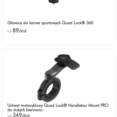
Głowica do kamer sportowych Quad Lock® 360
89
od
,00
zł
Uchwyt motocyklowy Quad Lock® Handlebar Mount PRO
do dużych kierownic.
349
od
,00
zł