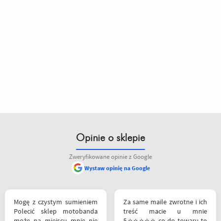
Opinie o sklepie
Zweryfikowane opinie z Google
Wystaw opinię na Google
Mogę z czystym sumieniem
Za same maile zwrotne i ich
Polecić sklep motobanda
treść macie u mnie
może na miejscu mnie nie
5⭐⭐⭐⭐⭐ co do towaru to