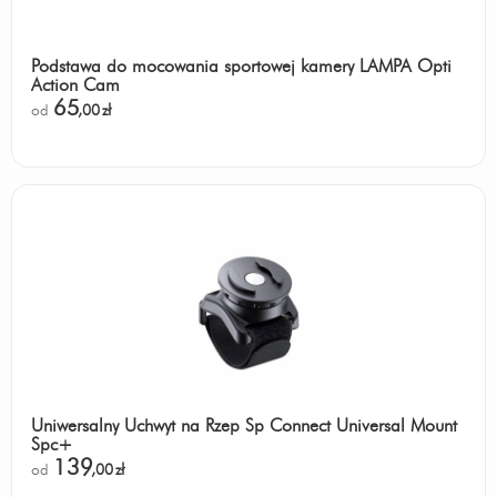
Podstawa do mocowania sportowej kamery LAMPA Opti
Action Cam
65
od
,00
zł
Uniwersalny Uchwyt na Rzep Sp Connect Universal Mount
Spc+
139
od
,00
zł