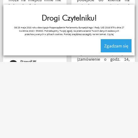
było ale fachowa pomoc
najwyższym poziomie od
poprzez e-mail przy zakupie
samego początku do końca.
pomogła , profesjonalne
Drogi Czytelniku!
Oby więcej takich sklepów.
podejście do klienta , kiedyś
Wojciech Skwarcan
Od 25 maja 2018 roku obowiązuje Rozporządzenie Parlamentu Europejskiego i Rady (UE) 2016/679 z dnia 27
jak pozwoli na to pogoda
kwietnia 2016 r (RODO). Potrzebujemy Twojej zgody na przetwarzanie Twoich danych osobowych
napewno się wybiorę do
przechowywanych w plikach cookies. Poniżej znajdziesz szczegóły na ten temat.
Czytaj
sklepu a tym czasem
Zgadzam się
pozostaje napić się kawy w
ich kubku
Błyskawiczna przesyłka
(zamówienie o godz. 14,
Paweł W
paczkomatem już o godz. 8
rano następnego dnia!) ,
paczka zapakowana
schludnie i estetycznie, tak
Zamówienie dostarczone
samo kurtka, która była
następnego dnia rano po
prezentem urodzinowym,
zamówieniu ok godz 14
więc nawet nie było
szybkość światła szok
potrzeby szukania
koszulka mająca być
okazjonalnego opakowania.
prezentem rewelacyjna
Zdecydowanie polecam i na
wszystko na plus mam
pewno wrócę do
Magi
Ada Banasiak
nadzieję że następne zakupy
Motobandy na kolejne
już będą osobiście ❤️
zakupy :)