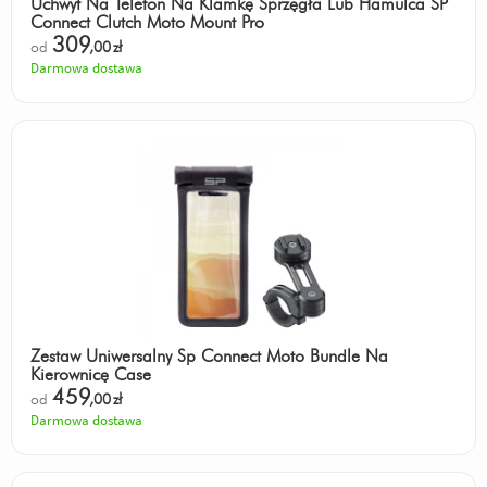
Uchwyt Na Telefon Na Klamkę Sprzęgła Lub Hamulca SP
Connect Clutch Moto Mount Pro
309
od
,00
zł
Darmowa dostawa
Zestaw Uniwersalny Sp Connect Moto Bundle Na
Kierownicę Case
459
od
,00
zł
Darmowa dostawa