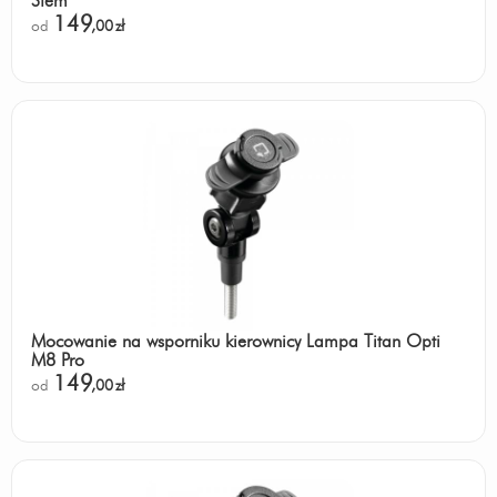
Stem
149
od
,00
zł
Mocowanie na wsporniku kierownicy Lampa Titan Opti
M8 Pro
149
od
,00
zł