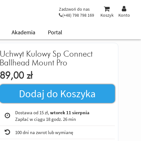
Zadzwoń do nas
(+48) 798 798 169
Koszyk
Konto
Akademia
Portal
Uchwyt Kulowy Sp Connect
Ballhead Mount Pro
89,00
zł
Dodaj do Koszyka
Dostawa od 15 zł,
wtorek 11 sierpnia
Zapłać w ciągu
18 godz. 26 min
100 dni na zwrot lub wymianę