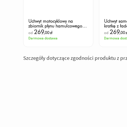
Uchwyt motocyklowy na
Uchwyt sam
zbiornik płynu hamulcowego
kratkę z ła
SP CONNECT SPC+
SPC+
269
269
od
,00
zł
od
,00
z
Darmowa dostawa
Darmowa dos
Szczegóły dotyczące zgodności produktu z pr