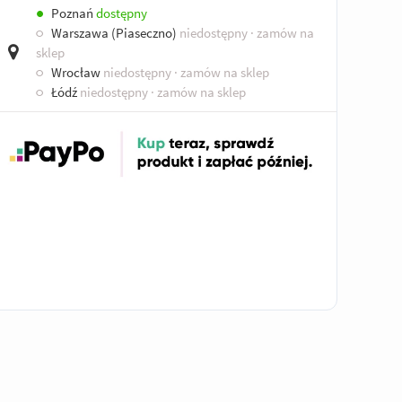
●
Poznań
dostępny
○
Warszawa (Piaseczno)
niedostępny
· zamów na
sklep
○
Wrocław
niedostępny
· zamów na sklep
○
Łódź
niedostępny
· zamów na sklep