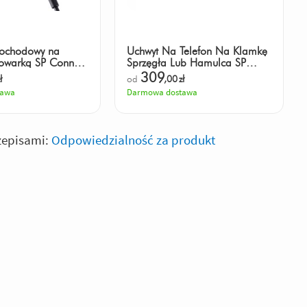
ochodowy na
Uchwyt Na Telefon Na Klamkę
dowarką SP Connect
Sprzęgła Lub Hamulca SP
Connect Clutch Moto Mount
309
ł
od
,00
zł
Pro
tawa
Darmowa dostawa
zepisami:
Odpowiedzialność za produkt