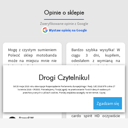
Opinie o sklepie
Zweryfikowane opinie z Google
Wystaw opinię na Google
Mogę z czystym sumieniem
Bardzo szybka wysyłka! W
Polecić sklep motobanda
ciągu 3 dni, kupiłem,
może na miejscu mnie nie
odesłałem z wymianą na
było ale fachowa pomoc
większe i dostałem z
poprzez e-mail przy zakupie
powrotem zamówione buty.
pomogła , profesjonalne
Drogi Czytelniku!
Produkt zgodny z opisem.
podejście do klienta , kiedyś
Cena przyzwoita.
Paweł Fic
Od 25 maja 2018 roku obowiązuje Rozporządzenie Parlamentu Europejskiego i Rady (UE) 2016/679 z dnia 27
jak pozwoli na to pogoda
kwietnia 2016 r (RODO). Potrzebujemy Twojej zgody na przetwarzanie Twoich danych osobowych
napewno się wybiorę do
przechowywanych w plikach cookies. Poniżej znajdziesz szczegóły na ten temat.
Czytaj
sklepu a tym czasem
Zgadzam się
pozostaje napić się kawy w
ich kubku
Witam miałem problem z
cardo spirit HD oczywiście
Paweł W
parowanie wykonywałem
źle pan z obsługi sklepu