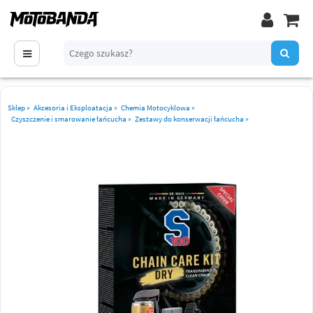
Sklep
»
Akcesoria i Eksploatacja
»
Chemia Motocyklowa
»
Czyszczenie i smarowanie łańcucha
»
Zestawy do konserwacji łańcucha
»