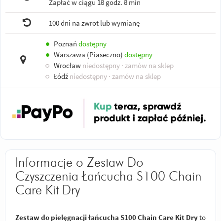
Zapłać w ciągu
18 godz. 8 min
100 dni na zwrot lub wymianę
●
Poznań
dostępny
●
Warszawa (Piaseczno)
dostępny
○
Wrocław
niedostępny
· zamów na sklep
○
Łódź
niedostępny
· zamów na sklep
Informacje o Zestaw Do
Czyszczenia Łańcucha S100 Chain
Care Kit Dry
Zestaw do pielęgnacji łańcucha S100 Chain Care Kit Dry
to