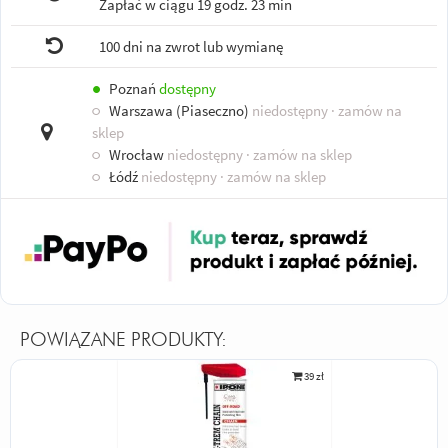
Zapłać w ciągu
19 godz. 23 min
100 dni na zwrot lub wymianę
●
Poznań
dostępny
○
Warszawa (Piaseczno)
niedostępny
· zamów na
sklep
○
Wrocław
niedostępny
· zamów na sklep
○
Łódź
niedostępny
· zamów na sklep
POWIĄZANE PRODUKTY:
39 zł