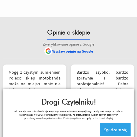
Opinie o sklepie
Zweryfikowane opinie z Google
Wystaw opinię na Google
Mogę z czystym sumieniem
Bardzo szybko, bardzo
Polecić sklep motobanda
sprawnie i bardzo
może na miejscu mnie nie
profesjonalnie! Pełna
było ale fachowa pomoc
informacja o statusie
poprzez e-mail przy zakupie
przesylki. Dziękuję. Takie
pomogła , profesjonalne
Drogi Czytelniku!
zakupy to naprawdę
podejście do klienta , kiedyś
przyjemność. Polecam!
Robert Rudnicki
Od 25 maja 2018 roku obowiązuje Rozporządzenie Parlamentu Europejskiego i Rady (UE) 2016/679 z dnia 27
jak pozwoli na to pogoda
kwietnia 2016 r (RODO). Potrzebujemy Twojej zgody na przetwarzanie Twoich danych osobowych
napewno się wybiorę do
przechowywanych w plikach cookies. Poniżej znajdziesz szczegóły na ten temat.
Czytaj
sklepu a tym czasem
Zgadzam się
pozostaje napić się kawy w
ich kubku