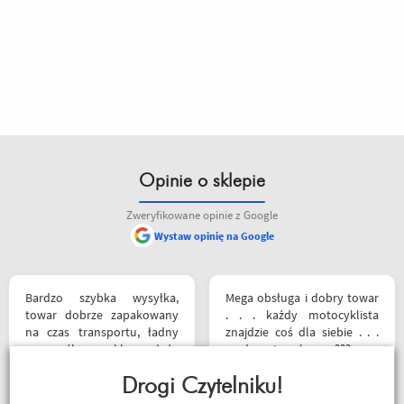
Opinie o sklepie
Zweryfikowane opinie z Google
Wystaw opinię na Google
Bardzo szybka wysyłka,
Mega obsługa i dobry towar
towar dobrze zapakowany
. . . każdy motocyklista
na czas transportu, ładny
znajdzie coś dla siebie . . .
przemyślany sklep, duży
serdecznie polecam ???
plus za publikowane
materiały niejednokrotnie
Drogi Czytelniku!
Sebastian Trąbski
podpięte do