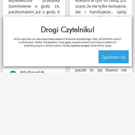
Błyskawiczna przesyłka
Rzetelni w tym co robią. p.s.
(zamówienie o godz. 14,
super, że nie tylko testujecie,
paczkomatem już o godz. 8
ale i handlujecie... opisy
rano następnego dnia!) ,
towaru, szybka wysyłka...
paczka zapakowana
profesjonalnie. O testach
schludnie i estetycznie, tak
Drogi Czytelniku!
motocykli nie wspomnę.
samo kurtka, która była
Dzięki.
Ryszard Krysz
Od 25 maja 2018 roku obowiązuje Rozporządzenie Parlamentu Europejskiego i Rady (UE) 2016/679 z dnia 27
prezentem urodzinowym,
kwietnia 2016 r (RODO). Potrzebujemy Twojej zgody na przetwarzanie Twoich danych osobowych
więc nawet nie było
przechowywanych w plikach cookies. Poniżej znajdziesz szczegóły na ten temat.
Czytaj
potrzeby szukania
Zgadzam się
okazjonalnego opakowania.
Zdecydowanie polecam i na
Z tak szybkim dotarciem
pewno wrócę do
paczki to się dawno nie
Ada Banasiak
Motobandy na kolejne
spotkałem. Wszystko jak być
zakupy :)
powinno, przesyłka szybko
wysłana, jest feedback o
tym co się z paczką dzieje,
Polecam z czystym
towar dotarł dobrze
sumieniem!? zamowienie
zapakowany i zgodny z
dotarło bardzo szybko,
zamówieniem.
wszystko zgodnie z opisem i
Organizacyjnie chłopaki
w jak najlepszym porządku.
mają to ogarnięte :)
Kontakt również super.
Naprawdę warto robić