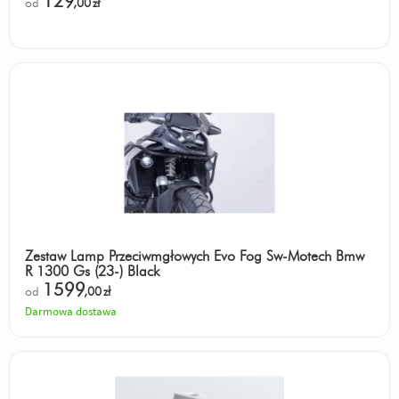
129
od
,00
zł
Zestaw Lamp Przeciwmgłowych Evo Fog Sw-Motech Bmw
R 1300 Gs (23-) Black
1599
od
,00
zł
Darmowa dostawa