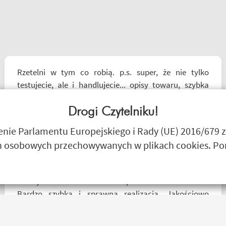
Rzetelni w tym co robią. p.s. super, że nie tylko
testujecie, ale i handlujecie... opisy towaru, szybka
wysyłka... profesjonalnie. O testach motocykli nie
wspomnę. Dzięki.
Drogi Czytelniku!
Ryszard Krysz
ie Parlamentu Europejskiego i Rady (UE) 2016/679 z
 osobowych przechowywanych w plikach cookies. Poni
Przesyłka bez zarzutu doszła po 1 dniu od nadania.
Bardzo szybka i sprawna realizacja. Jakościowo
produkty są świetne. Rzetelna firma, z której będę
korzystał i wspierał, ponieważ cała ekipa robi