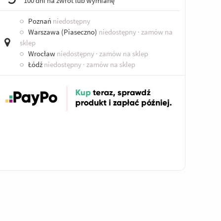
100 dni na zwrot lub wymianę
○
Poznań
niedostępny
○
Warszawa (Piaseczno)
niedostępny
· zamów na
sklep
○
Wrocław
niedostępny
· zamów na sklep
○
Łódź
niedostępny
· zamów na sklep