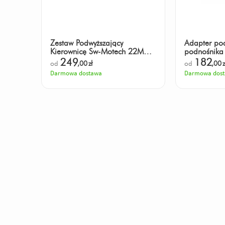
Zestaw Podwyższający
Adapter po
Kierownicę Sw-Motech 22Mm
podnośnika 
Podwyższenie 20Mm Black
249
182
od
,00
zł
od
,00
z
Darmowa dostawa
Darmowa dos