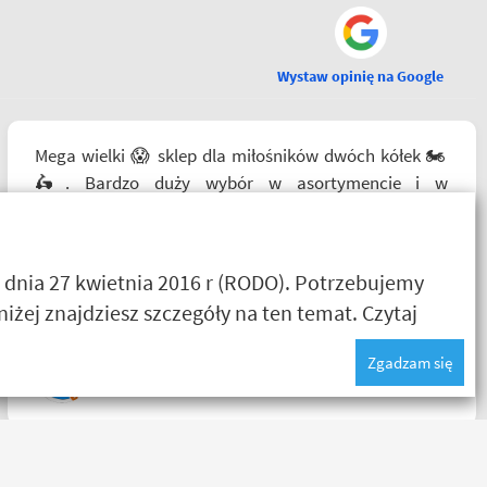
Wystaw opinię na Google
Mega wielki 😱 sklep dla miłośników dwóch kółek 🏍️
🛵. Bardzo duży wybór w asortymencie i w
rozmiarówce. Dużo osób z obsługi którzy chętnie
pomogą i doradzą.Świetny kontakt telefoniczny. Z
pewnością w Poznaniu jak nie w regionie sklep nr. 1👍🏻
 dnia 27 kwietnia 2016 r (RODO). Potrzebujemy
Buty zakupione bardzo wygode 🤗
żej znajdziesz szczegóły na ten temat.
Czytaj
Zgadzam się
Karol Pawłowski
Bardzo fajny sklep, pomocna obsługa pana Patryka. A