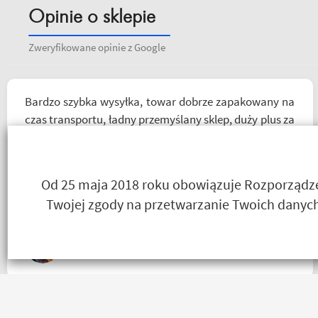
Opinie o sklepie
Zweryfikowane opinie z Google
Bardzo szybka wysyłka, towar dobrze zapakowany na
czas transportu, ładny przemyślany sklep, duży plus za
publikowane materiały niejednokrotnie podpięte do
poszczególnych artykułów, ceny podobne jak i u
innych ale za wspomniane materiały publikowane na
Od 25 maja 2018 roku obowiązuje Rozporządzen
ich kanale warto kupować u Motobandziorów, kolejne
Twojej zgody na przetwarzanie Twoich danych
zamówienie już za kilka dni
Łukasz Wojtowicz
Towar zgodny z opisem wysyłka błyskawiczna i gratisy