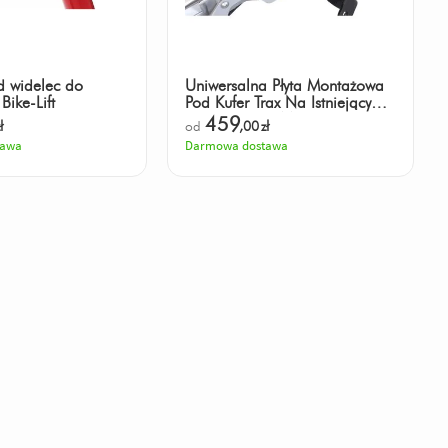
d widelec do
Uniwersalna Płyta Montażowa
Bike-Lift
Pod Kufer Trax Na Istniejący
Bagażnik, Sw-Motech
459
ł
od
,00
zł
tawa
Darmowa dostawa