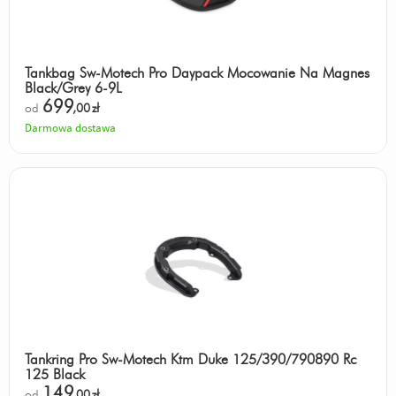
Tankbag Sw-Motech Pro Daypack Mocowanie Na Magnes
Black/Grey 6-9L
699
od
,00
zł
Darmowa dostawa
Tankring Pro Sw-Motech Ktm Duke 125/390/790890 Rc
125 Black
149
od
,00
zł