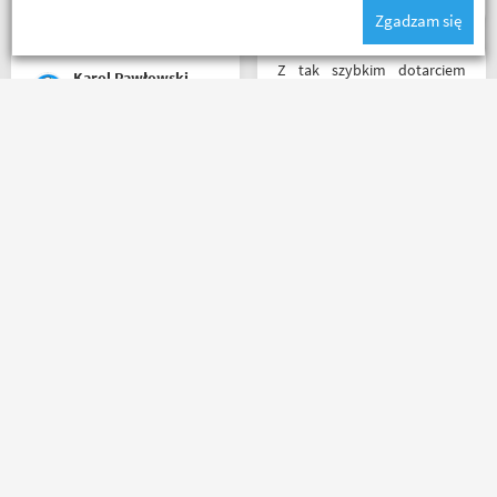
nie w regionie sklep nr. 1👍🏻
Zgadzam się
Buty zakupione bardzo
wygode 🤗
Z tak szybkim dotarciem
Karol Pawłowski
paczki to się dawno nie
spotkałem. Wszystko jak być
powinno, przesyłka szybko
wysłana, jest feedback o
Udany zakup, bardzo szybka
tym co się z paczką dzieje,
wysyłka i informacja
towar dotarł dobrze
mailowa na każdym kroku,
zapakowany i zgodny z
od zakupu do dostarczenia
zamówieniem.
paczki przez kuriera -
Organizacyjnie chłopaki
Polecam
mają to ogarnięte :)
Andrzej
Szymichowski
Nikodem Wolski
Masz pytania?
Zadzwoń lub napisz do nas