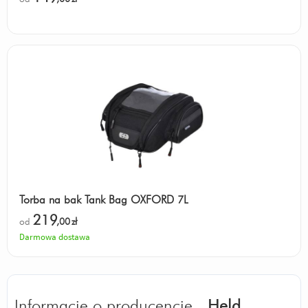
Torba na bak Tank Bag OXFORD 7L
219
od
,00
zł
Darmowa dostawa
Informacje o producencie -
Held