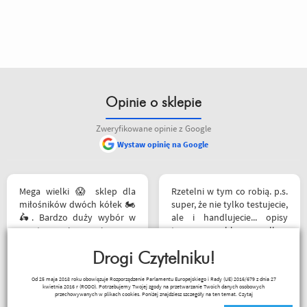
Opinie o sklepie
Zweryfikowane opinie z Google
Wystaw opinię na Google
Mega wielki 😱 sklep dla
Rzetelni w tym co robią. p.s.
miłośników dwóch kółek 🏍️
super, że nie tylko testujecie,
🛵. Bardzo duży wybór w
ale i handlujecie... opisy
asortymencie i w
towaru, szybka wysyłka...
rozmiarówce. Dużo osób z
profesjonalnie. O testach
obsługi którzy chętnie
Drogi Czytelniku!
motocykli nie wspomnę.
pomogą i doradzą.Świetny
Dzięki.
Od 25 maja 2018 roku obowiązuje Rozporządzenie Parlamentu Europejskiego i Rady (UE) 2016/679 z dnia 27
kontakt telefoniczny. Z
kwietnia 2016 r (RODO). Potrzebujemy Twojej zgody na przetwarzanie Twoich danych osobowych
Ryszard Krysz
pewnością w Poznaniu jak
przechowywanych w plikach cookies. Poniżej znajdziesz szczegóły na ten temat.
Czytaj