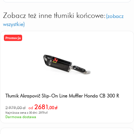
Zobacz też inne tłumiki końcowe:
(zobacz
wszystkie)
Promocja
Tłumik Akrapovič Slip-On Line Muffler Honda CB 300 R
2681
2 979,00 zł
od
,00
zł
Najniższa cena z 30 dni: 2979 zł
Darmowa dostawa