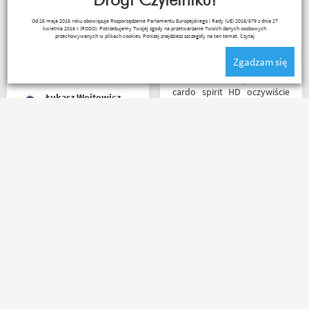
Drogi Czytelniku!
podpięte do
Naprawdę warto robić
_ bazyl_
Od 25 maja 2018 roku obowiązuje Rozporządzenie Parlamentu Europejskiego i Rady (UE) 2016/679 z dnia 27
poszczególnych artykułów,
zakupy bo chłopaki wiedzą
kwietnia 2016 r (RODO). Potrzebujemy Twojej zgody na przetwarzanie Twoich danych osobowych
ceny podobne jak i u innych
czym handlują.
przechowywanych w plikach cookies. Poniżej znajdziesz szczegóły na ten temat.
Czytaj
ale za wspomniane
Zgadzam się
materiały publikowane na
ich kanale warto kupować u
Witam miałem problem z
Motobandziorów, kolejne
cardo spirit HD oczywiście
Łukasz Wojtowicz
zamówienie już za kilka dni
parowanie wykonywałem
źle pan z obsługi sklepu
spokojnie i cierpliwie
wytłumaczył w czym
Rzetelni w tym co robią. p.s.
problem i sprawa
super, że nie tylko testujecie,
załatwiona polecam
ale i handlujecie... opisy
serdecznie obsługa daje
towaru, szybka wysyłka...
radę no i oczywiście nie
profesjonalnie. O testach
wyszedłem bez kupna
motocykli nie wspomnę.
kurteczki na lato bardzo
Dzięki.
była mi potrzebna w takie
Ryszard Krysz
Salceson Morderca
upały,LWG