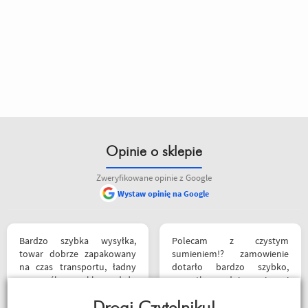
Opinie o sklepie
Zweryfikowane opinie z Google
Wystaw opinię na Google
Bardzo szybka wysyłka,
Polecam z czystym
towar dobrze zapakowany
sumieniem!? zamowienie
na czas transportu, ładny
dotarło bardzo szybko,
przemyślany sklep, duży
wszystko zgodnie z opisem i
plus za publikowane
w jak najlepszym porządku.
materiały niejednokrotnie
Kontakt również super.