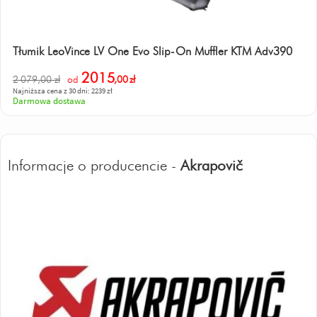
Tłumik LeoVince LV One Evo Slip-On Muffler KTM Adv390
2015
2 079,00 zł
od
,00
zł
Najniższa cena z 30 dni: 2239 zł
Darmowa dostawa
Informacje o producencie -
Akrapovič