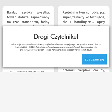
Bardzo szybka wysyłka,
Rzetelni w tym co robią. p.s.
towar dobrze zapakowany
super, że nie tylko testujecie,
na czas transportu, ładny
ale i handlujecie... opisy
przemyślany sklep, duży
towaru, szybka wysyłka...
plus za publikowane
profesjonalnie. O testach
materiały niejednokrotnie
Drogi Czytelniku!
motocykli nie wspomnę.
podpięte do
Dzięki.
Ryszard Krysz
Od 25 maja 2018 roku obowiązuje Rozporządzenie Parlamentu Europejskiego i Rady (UE) 2016/679 z dnia 27
poszczególnych artykułów,
kwietnia 2016 r (RODO). Potrzebujemy Twojej zgody na przetwarzanie Twoich danych osobowych
ceny podobne jak i u innych
przechowywanych w plikach cookies. Poniżej znajdziesz szczegóły na ten temat.
Czytaj
ale za wspomniane
Zgadzam się
materiały publikowane na
ich kanale warto kupować u
Sklep na celujący! Fachowcy
Motobandziorów, kolejne
przemili, cierpliwi. Zakupy,
Łukasz Wojtowicz
zamówienie już za kilka dni
które się do kufra nie
zmieściły, zostały wysłane
kurierem - ekstra
rozwiązanie! Jakość
Za same maile zwrotne i ich
produktów (m.in. komplet
treść macie u mnie
Rebelhorn) pierwsza klasa -
5⭐⭐⭐⭐⭐ co do towaru to
już sprawdzone na
wszystko zgodne z opisem i
dłuższym wypadzie w