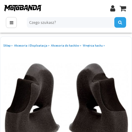
Sklep
»
Akcesoria i Eksploatacja
»
Akcesoria do kasków
»
Wnętrza kasku
»