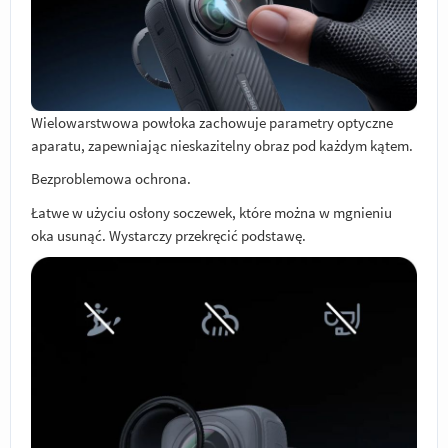
Wielowarstwowa powłoka zachowuje parametry optyczne
aparatu, zapewniając nieskazitelny obraz pod każdym kątem.
Bezproblemowa ochrona.
Łatwe w użyciu osłony soczewek, które można w mgnieniu
oka usunąć. Wystarczy przekręcić podstawę.