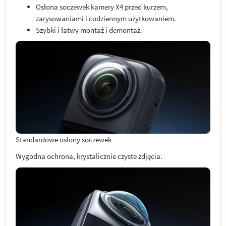
Osłona soczewek kamery X4 przed kurzem,
zarysowaniami i codziennym użytkowaniem.
Szybki i łatwy montaż i demontaż.
Standardowe osłony soczewek
Wygodna ochrona, krystalicznie czyste zdjęcia.