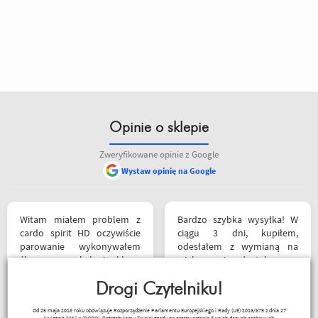
Opinie o sklepie
Zweryfikowane opinie z Google
Wystaw opinię na Google
Witam miałem problem z
Bardzo szybka wysyłka! W
cardo spirit HD oczywiście
ciągu 3 dni, kupiłem,
parowanie wykonywałem
odesłałem z wymianą na
źle pan z obsługi sklepu
większe i dostałem z
spokojnie i cierpliwie
powrotem zamówione buty.
wytłumaczył w czym
Drogi Czytelniku!
Produkt zgodny z opisem.
problem i sprawa
Cena przyzwoita.
Paweł Fic
Od 25 maja 2018 roku obowiązuje Rozporządzenie Parlamentu Europejskiego i Rady (UE) 2016/679 z dnia 27
załatwiona polecam
kwietnia 2016 r (RODO). Potrzebujemy Twojej zgody na przetwarzanie Twoich danych osobowych