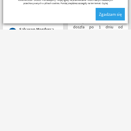
serdecznie obsługa daje
przechowywanych w plikach cookies. Poniżej znajdziesz szczegóły na ten temat.
Czytaj
radę no i oczywiście nie
Zgadzam się
wyszedłem bez kupna
kurteczki na lato bardzo
Przesyłka bez zarzutu
była mi potrzebna w takie
doszła po 1 dniu od
Salceson Morderca
upały,LWG
nadania. Bardzo szybka i
sprawna realizacja.
Jakościowo produkty są
świetne. Rzetelna firma, z
Polecam z czystym
której będę korzystał i
sumieniem!? zamowienie
wspierał, ponieważ cała
dotarło bardzo szybko,
ekipa robi niesamowita
wszystko zgodnie z opisem i
robotę w motocyklowym
w jak najlepszym porządku.
świecie :). Pozdrawiam !
Kontakt również super.
Naprawdę warto robić
_ bazyl_
Riko
zakupy bo chłopaki wiedzą
czym handlują.