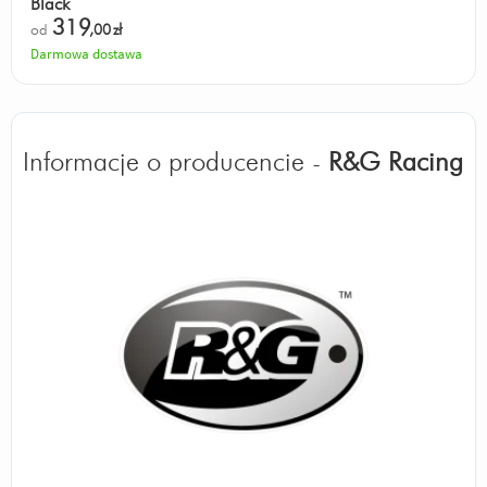
Black
319
od
,00
zł
Darmowa dostawa
Informacje o producencie -
R&G Racing