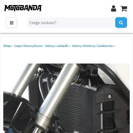
Sklep
»
Części Motocyklowe
»
Osłony i nakładki
»
Osłony chłodnicy i kolektorów
»