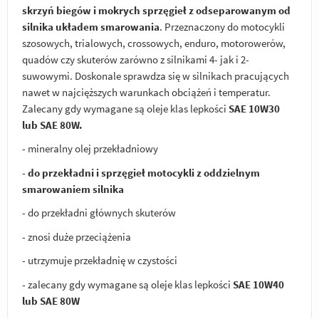
skrzyń biegów i mokrych sprzęgieł z odseparowanym od
silnika układem smarowania
. Przeznaczony do motocykli
szosowych, trialowych, crossowych, enduro, motorowerów,
quadów czy skuterów zarówno z silnikami 4- jak i 2-
suwowymi. Doskonale sprawdza się w silnikach pracujących
nawet w najcięższych warunkach obciążeń i temperatur.
Zalecany gdy wymagane są oleje klas lepkości
SAE 10W30
lub SAE 80W.
- mineralny olej przekładniowy
-
do przekładni i sprzęgieł motocykli z oddzielnym
smarowaniem silnika
- do przekładni głównych skuterów
- znosi duże przeciążenia
- utrzymuje przekładnię w czystości
- zalecany gdy wymagane są oleje klas lepkości
SAE 10W40
lub SAE 80W