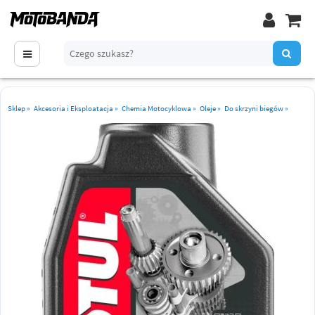
Sklep
»
Akcesoria i Eksploatacja
»
Chemia Motocyklowa
»
Oleje
»
Do skrzyni biegów
»