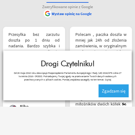
Zweryfikowane opinie z Google
Wystaw opinię na Google
Przesyłka bez zarzutu
Polecam , paczka doszła w
doszła po 1 dniu od
mniej jak 24h od złożenia
nadania. Bardzo szybka i
zamówienia, w oryginalnym
sprawna realizacja.
opakowaniu, nie miałem
Jakościowo produkty są
okazji sprawdzić jak wygląda
świetne. Rzetelna firma, z
Drogi Czytelniku!
zamiana rozmiarów ale cała
której będę korzystał i
reszta na wysokim
Kuba 1510
Od 25 maja 2018 roku obowiązuje Rozporządzenie Parlamentu Europejskiego i Rady (UE) 2016/679 z dnia 27
wspierał, ponieważ cała
poziomie.
kwietnia 2016 r (RODO). Potrzebujemy Twojej zgody na przetwarzanie Twoich danych osobowych
ekipa robi niesamowita
przechowywanych w plikach cookies. Poniżej znajdziesz szczegóły na ten temat.
Czytaj
robotę w motocyklowym
Zgadzam się
świecie :). Pozdrawiam !
Mega wielki 😱 sklep dla
miłośników dwóch kółek 🏍️
Riko
🛵. Bardzo duży wybór w
asortymencie i w
rozmiarówce. Dużo osób z
obsługi którzy chętnie
Mega obsługa i dobry towar
pomogą i doradzą.Świetny