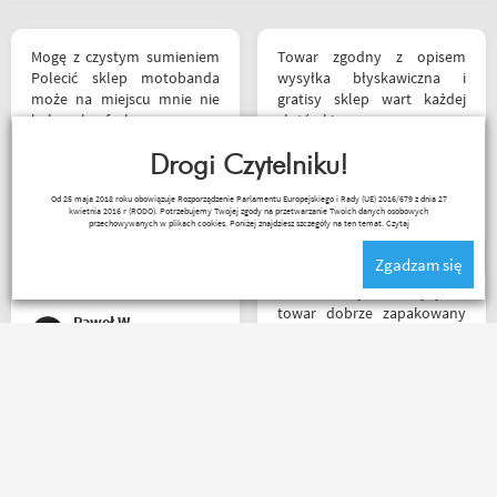
Mogę z czystym sumieniem
Towar zgodny z opisem
Polecić sklep motobanda
wysyłka błyskawiczna i
może na miejscu mnie nie
gratisy sklep wart każdej
było ale fachowa pomoc
złotówki zapraszam
poprzez e-mail przy zakupie
każdego motobandziora
pomogła , profesjonalne
Drogi Czytelniku!
podejście do klienta , kiedyś
Lukasz Elo
Od 25 maja 2018 roku obowiązuje Rozporządzenie Parlamentu Europejskiego i Rady (UE) 2016/679 z dnia 27
jak pozwoli na to pogoda
kwietnia 2016 r (RODO). Potrzebujemy Twojej zgody na przetwarzanie Twoich danych osobowych
napewno się wybiorę do
przechowywanych w plikach cookies. Poniżej znajdziesz szczegóły na ten temat.
Czytaj
sklepu a tym czasem
Zgadzam się
pozostaje napić się kawy w
ich kubku
Bardzo szybka wysyłka,
towar dobrze zapakowany
Paweł W
na czas transportu, ładny
przemyślany sklep, duży
plus za publikowane
materiały niejednokrotnie
Zakupiłem rękawiczki - Seca
podpięte do
Turismo III, jak dla mnie
poszczególnych artykułów,
rewelacja. Obsługa,
ceny podobne jak i u innych
doradztwo i klimat w sklepie
ale za wspomniane