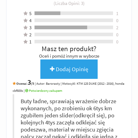
(Liczba Opini:
3
)
5
1
4
0
3
2
2
0
1
0
Masz ten produkt?
Oceń i pomóż innym w wyborze
Dodaj Opinię
3
Ocena:
/5
|
Autor:
Barorasty
| Motocykl: KTM 125 DUKE (2012 - 2016), honda
cbf600s
|
Potwierdzony zakupem
Buty ładne, sprawiają wrażenie dobrze
wykonanych, po zrobieniu ok 6tys km
zgubiłem jeden slider(odkręcił się), po
kolejnych 4tys zaczęła odklejać się
podeszwa, materiał w miejscu zgięcia
palcy zaczął pękać i odkleiła się jedna z