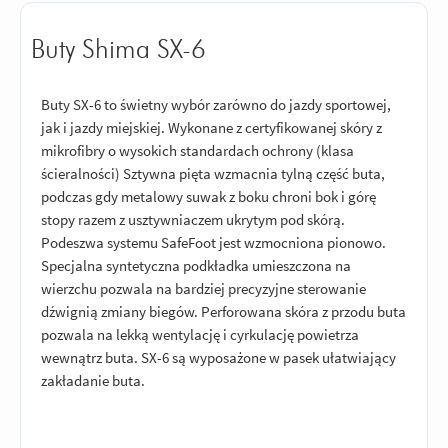
Buty Shima SX-6
Buty SX-6 to świetny wybór zarówno do jazdy sportowej,
jak i jazdy miejskiej. Wykonane z certyfikowanej skóry z
mikrofibry o wysokich standardach ochrony (klasa
ścieralności) Sztywna pięta wzmacnia tylną część buta,
podczas gdy metalowy suwak z boku chroni bok i górę
stopy razem z usztywniaczem ukrytym pod skórą.
Podeszwa systemu SafeFoot jest wzmocniona pionowo.
Specjalna syntetyczna podkładka umieszczona na
wierzchu pozwala na bardziej precyzyjne sterowanie
dźwignią zmiany biegów. Perforowana skóra z przodu buta
pozwala na lekką wentylację i cyrkulację powietrza
wewnątrz buta. SX-6 są wyposażone w pasek ułatwiający
zakładanie buta.