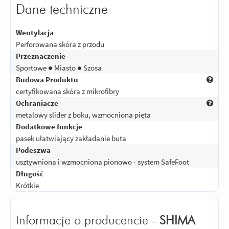
wędrówce pieszo góry cholewek
Dane techniczne
ocierają o nogę (trzeba zakładać długie
skarpety/wkładać spodnie w buty). Z
Wentylacja
wodoodpornością to jest tak, że leciutki
Perforowana skóra z przodu
deszczyk przeżyją, ale jak jest duży
Przeznaczenie
deszcz/woda leci spod koła
Sportowe ● Miasto ● Szosa
bezpośrednio na buta to już jest
Budowa Produktu
problem, ale to tak raczej każde
certyfikowana skóra z mikrofibry
niewodoodporne.
Ochraniacze
metalowy slider z boku, wzmocniona pięta
Odpowiedz
|
Przydatna (
1
)
|
Nieprzydatna (
0
)
5
Dodatkowe funkcje
Ocena:
/5
|
Autor:
Gość
| Motocykl: Ducati diavel dark
|
Potwierdzony
pasek ułatwiający zakładanie buta
zakupem
Podeszwa
Wszystko super.
usztywniona i wzmocniona pionowo - system SafeFoot
Długość
Odpowiedz
|
Przydatna (
0
)
|
Nieprzydatna (
0
)
Krótkie
Informacje o producencie -
SHIMA