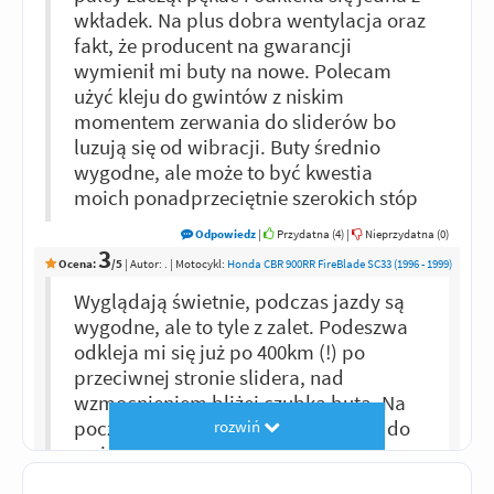
wkładek. Na plus dobra wentylacja oraz
fakt, że producent na gwarancji
wymienił mi buty na nowe. Polecam
użyć kleju do gwintów z niskim
momentem zerwania do sliderów bo
luzują się od wibracji. Buty średnio
wygodne, ale może to być kwestia
moich ponadprzeciętnie szerokich stóp
Odpowiedz
|
Przydatna (
4
)
|
Nieprzydatna (
0
)
3
Ocena:
/5
|
Autor:
.
| Motocykl:
Honda CBR 900RR FireBlade SC33 (1996 - 1999)
Wyglądają świetnie, podczas jazdy są
wygodne, ale to tyle z zalet. Podeszwa
odkleja mi się już po 400km (!) po
przeciwnej stronie slidera, nad
wzmocnieniem bliżej czubka buta. Na
początku trzeba użyć jakiegoś kleju do
rozwiń
gwintów/kropelki, bo śruby sliderów
potrafią się odkręcać. Po kilometrowej