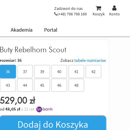
Zadzwoń do nas
(+48) 798 798 169
Koszyk
Konto
Akademia
Portal
Buty Rebelhorn Scout
rozmiar:
36
Zobacz
tabele rozmiarów
36
37
39
40
41
42
43
44
45
46
48
529,00
zł
od
48,05
zł
x 12 rat
Dodaj do Koszyka