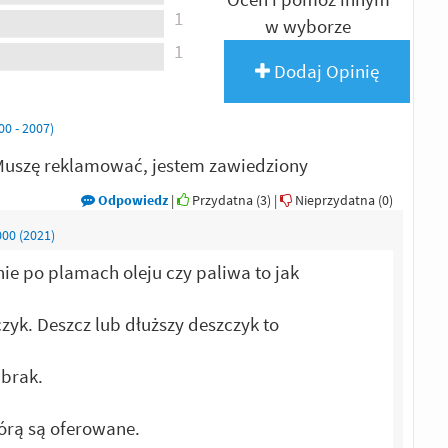
1
w wyborze
1
Dodaj Opinię
0 - 2007)
 Muszę reklamować, jestem zawiedziony
Odpowiedz
|
Przydatna (
3
)
|
Nieprzydatna (
0
)
000 (2021)
ie po plamach oleju czy paliwa to jak
yk. Deszcz lub dłuższy deszczyk to
 brak.
tórą są oferowane.