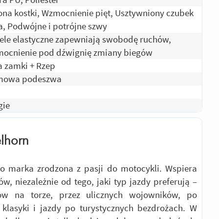
ona kostki, Wzmocnienie pięt, Usztywniony czubek
a, Podwójne i potrójne szwy
ele elastyczne zapewniają swobodę ruchów,
ocnienie pod dźwignię zmiany biegów
 zamki + Rzep
mowa podeszwa
gie
lhorn
to marka zrodzona z pasji do motocykli. Wspiera
ów, niezależnie od tego, jaki typ jazdy preferują –
ów na torze, przez ulicznych wojowników, po
 klasyki i jazdy po turystycznych bezdrożach. W