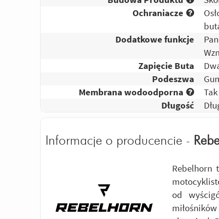
Ochraniacze
Osł
but
Dodatkowe funkcje
Pan
Wzm
Zapięcie Buta
Dwa
Podeszwa
Gu
Membrana wodoodporna
Tak
Długość
Dłu
Informacje o producencie -
Rebe
Rebelhorn 
motocyklist
od wyścig
miłośników