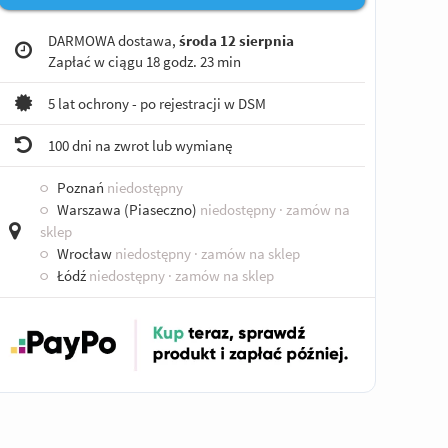
DARMOWA dostawa,
środa 12 sierpnia
Zapłać w ciągu
18 godz. 23 min
5 lat ochrony - po rejestracji w DSM
100 dni na zwrot lub wymianę
○
Poznań
niedostępny
○
Warszawa (Piaseczno)
niedostępny
· zamów na
sklep
○
Wrocław
niedostępny
· zamów na sklep
○
Łódź
niedostępny
· zamów na sklep