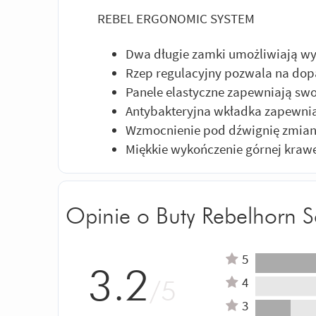
REBEL ERGONOMIC SYSTEM
Dwa długie zamki umożliwiają w
Rzep regulacyjny pozwala na do
Panele elastyczne zapewniają s
Antybakteryjna wkładka zapewni
Wzmocnienie pod dźwignię zmia
Miękkie wykończenie górnej kraw
Opinie o Buty Rebelhorn S
5
3.2
4
/5
3