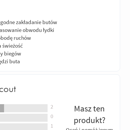
ygodne zakładanie butów
pasowanie obwodu łydki
wobodę ruchów
a świeżość
ny biegów
ędzi buta
cout
2
Masz ten
0
produkt?
1
Oceń i pomóż innym