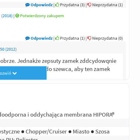
Odpowiedz
|
Przydatna (
3
)
|
Nieprzydatna (
1
)
(2018)
|
Potwierdzony zakupem
Odpowiedz
|
Przydatna (
1
)
|
Nieprzydatna (
0
)
50 (2012)
dobrze. Jednakże zepsuty zamek zddcydowqnie
 muszę oddać buty do szewca, aby ten zamek
rozwiń
produkt.
Odpowiedz
|
Przydatna (
0
)
|
Nieprzydatna (
0
)
da (1997 - 2003)
|
Potwierdzony zakupem
zonie użytkowania jestem bardzo zadowolony.
oodporna i oddychająca membrana HIPORA®
Odpowiedz
|
Przydatna (
0
)
|
Nieprzydatna (
0
)
ystyczne ● Chopper/Cruiser ● Miasto ● Szosa
ra PU; Poliester