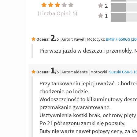
2
(Liczba Opini:
5
)
1
2
Ocena:
/5
|
Autor:
Paweł
| Motocykl:
BMW F 650GS (200
Pierwsza jazda w deszczu i przemokły.
1
Ocena:
/5
|
Autor:
aldente
| Motocykl:
Suzuki GSX-S 1
Przy tankowaniu lepiej uważać. Chodzen
chodzenie po lodzie.
Wodoszczelność to kilkuminutowy deszcz
przemakanie gwarantowane.
Usztywnienia kostki brak, ochrony pięty
Po 2 i pół sezonu zamki się popsuły.
Buty nie warte nawet połowy ceny, za k