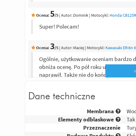
5
Ocena:
/5
|
Autor:
Dominik
| Motocykl:
Honda CB125R 
Super! Polecam!
3
Ocena:
/5
|
Autor:
Maciej
| Motocykl:
Kawasaki ER-6n 6
Ogólnie, użytkowanie oceniam bardzo 
obniża ocenę. Po pół roku użytkowania
naprawił. Także nie do końca polecam 
5
Dane techniczne
Ocena:
/5
|
Autor:
Dolas
| Motocykl:
BMW F 650ST Stra
Buty bardzo wygodne, po pierwszym se
Membrana
Wod
Polecam
Elementy odblaskowe
Tak
Przeznaczenie
Tur
Budowa Produktu
Skó