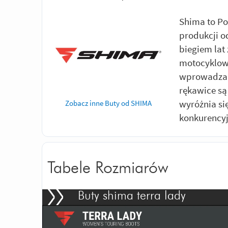
Shima to Po
produkcji o
biegiem lat 
motocyklowe
wprowadza 
rękawice są
wyróżnia s
Zobacz inne Buty od SHIMA
konkurency
Tabele Rozmiarów
Buty shima terra lady