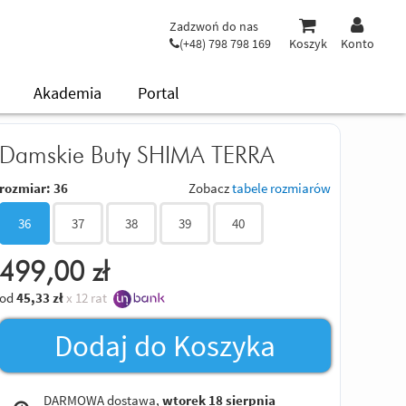
Zadzwoń do nas
(+48) 798 798 169
Koszyk
Konto
Akademia
Portal
Damskie Buty SHIMA TERRA
rozmiar:
36
Zobacz
tabele rozmiarów
36
37
38
39
40
499,00
zł
od
45,33
zł
x 12 rat
Dodaj do Koszyka
DARMOWA dostawa,
wtorek 18 sierpnia