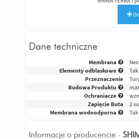
SHIMA TERRA i 
Do
Dane techniczne
Membrana
Nex
Elementy odblaskowe
Tak
Przeznaczenie
Tur
Budowa Produktu
mat
Ochraniacze
wzm
Zapięcie Buta
2 s
Membrana wodoodporna
Tak
Informacje o producencie -
SHI