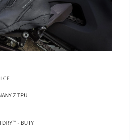
ALCE
ANY Z TPU
DRY™ - BUTY