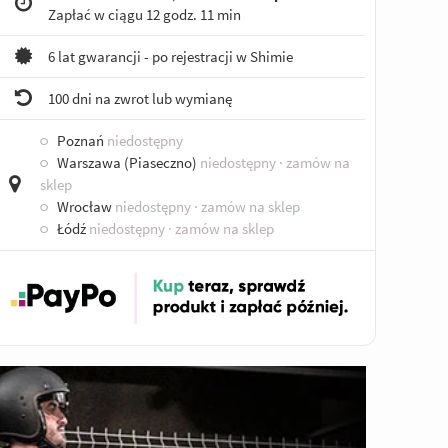
Zapłać w ciągu
12 godz. 11 min
6 lat gwarancji - po rejestracji w Shimie
100 dni na zwrot lub wymianę
○
Poznań
niedostępny
○
Warszawa (Piaseczno)
niedostępny
· zamów na
sklep
○
Wrocław
niedostępny
· zamów na sklep
○
Łódź
niedostępny
· zamów na sklep