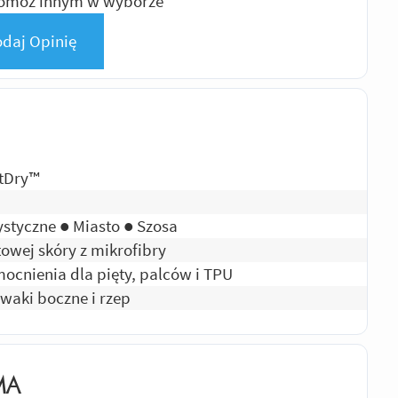
pomóż innym w wyborze
daj Opinię
tDry™
ystyczne ● Miasto ● Szosa
owej skóry z mikrofibry
ocnienia dla pięty, palców i TPU
uwaki boczne i rzep
MA