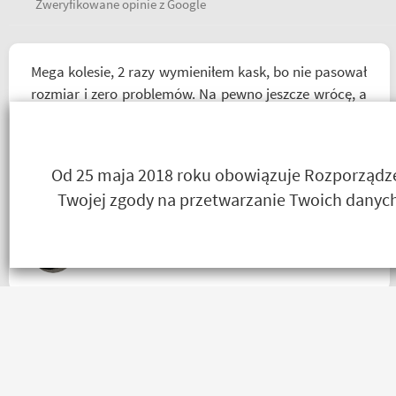
Zweryfikowane opinie z Google
Mega kolesie, 2 razy wymieniłem kask, bo nie pasował
rozmiar i zero problemów. Na pewno jeszcze wrócę, a
może i wpadnę przejazdem. Polecam wszystkim
początkującym w temacie moto, bo wyjadacze i tak
wiedzą że motobanda jest The Best! Już byłem na
Od 25 maja 2018 roku obowiązuje Rozporządzen
miejscu i nadal podtrzymuję zdanie.
Twojej zgody na przetwarzanie Twoich danych
Mr Grisza
Bez zarzutu. Przesyłka dotarła szybko, rzeczy w złym
rozmiarze zwrócone bardzo łatwo i bez problemów,
pieniądze wróciły na konto. Polecam zamawiać, od