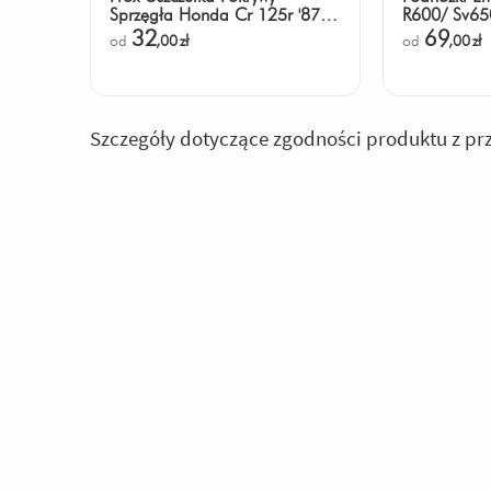
Sprzęgła Honda Cr 125r '87-
R600/ Sv65
'07
32
69
od
,00
zł
od
,00
zł
Szczegóły dotyczące zgodności produktu z pr