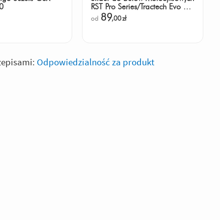
0
RST Pro Series/Tractech Evo 3
Black Os
89
od
,00
zł
zepisami:
Odpowiedzialność za produkt