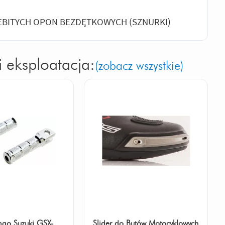
EBITYCH OPON BEZDĘTKOWYCH (SZNURKI)
i eksploatacja:
(zobacz wszystkie)
mgo Suzuki GSX-
Slider do Butów Motocyklowych