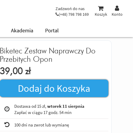
Zadzwoń do nas
(+48) 798 798 169
Koszyk
Konto
Akademia
Portal
Biketec Zestaw Naprawczy Do
Przebitych Opon
39,00
zł
Dodaj do Koszyka
Dostawa od 15 zł,
wtorek 11 sierpnia
Zapłać w ciągu
17 godz. 54 min
100 dni na zwrot lub wymianę