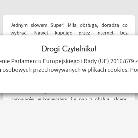
Jednym słowem Super! Miła obsługa, doradzą co
wybrać. Nawet kupując przez internet bez
przymierzania po podaniu rozmiaru udało mi się kupić
właśnie taki rozmiar jaki chciałem.
Drogi Czytelniku!
Janusz Mrozek
ie Parlamentu Europejskiego i Rady (UE) 2016/679 z
 osobowych przechowywanych w plikach cookies. Poni
Witam miałem problem z cardo spirit HD oczywiście
parowanie wykonywałem źle pan z obsługi sklepu
spokojnie i cierpliwie wytłumaczył w czym problem i
sprawa załatwiona polecam serdecznie obsługa daje
radę no i oczywiście nie wyszedłem bez kupna
kurteczki na lato bardzo była mi potrzebna w takie
upały,LWG