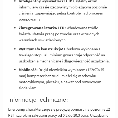
Inteligentny wyświetlacz LCD:
Czytelny ekran
informuje w czasie rzeczywistym o bieżącym poziomie
ciśnienia, zapewniając pełną kontrolę nad procesem
pompowania.
Zintegrowana latarka LED:
Wbudowane źródło
światła ułatwia pracę po zmroku oraz w trudnych
warunkach oświetleniowych.
Wytrzymała konstrukcja:
Obudowa wykonana z
trwałego stopu aluminium gwarantuje odporność na
uszkodzenia mechaniczne i długowieczność urządzenia.
Mobilność:
Dzięki niewielkim wymiarom (122x70x45
mm) kompresor bez trudu mieści się w schowku
motocyklowym, plecaku, a nawet pod rowerowym
siodełkiem.
Informacje techniczne:
Enerpump charakteryzuje się precyzją pomiaru na poziomie ±2
PSI i szerokim zakresem pracy od 0,2 do 10,3 bara. Urządzenie