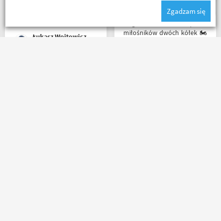
ale za wspomniane
Zgadzam się
materiały publikowane na
ich kanale warto kupować u
Mega wielki 😱 sklep dla
Motobandziorów, kolejne
miłośników dwóch kółek 🏍️
Łukasz Wojtowicz
zamówienie już za kilka dni
🛵. Bardzo duży wybór w
asortymencie i w
rozmiarówce. Dużo osób z
obsługi którzy chętnie
Rzetelni w tym co robią. p.s.
pomogą i doradzą.Świetny
super, że nie tylko testujecie,
kontakt telefoniczny. Z
ale i handlujecie... opisy
pewnością w Poznaniu jak
towaru, szybka wysyłka...
nie w regionie sklep nr. 1👍🏻
profesjonalnie. O testach
Buty zakupione bardzo
motocykli nie wspomnę.
wygode 🤗
Dzięki.
Ryszard Krysz
Karol Pawłowski
Masz pytania?
Zadzwoń lub napisz do nas