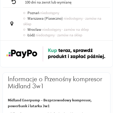
100 dni na zwrot lub wymianę
○
Poznań
niedostępny
○
Warszawa (Piaseczno)
niedostępny
· zamów na
sklep
○
Wrocław
niedostępny
· zamów na sklep
○
Łódź
niedostępny
· zamów na sklep
Informacje o Przenośny kompresor
Midland 3w1
Midland Enerpump – Bezprzewodowy kompresor,
powerbank i latarka 3w1