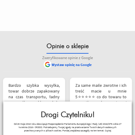
Opinie o sklepie
Zweryfikowane opinie z Google
Wystaw opinię na Google
Bardzo szybka wysyłka,
Za same maile zwrotne i ich
towar dobrze zapakowany
treść macie u mnie
na czas transportu, ładny
5⭐⭐⭐⭐⭐ co do towaru to
przemyślany sklep, duży
wszystko zgodne z opisem i
plus za publikowane
szybka realizacja
materiały niejednokrotnie
Drogi Czytelniku!
podpięte do
Remigiusz Musiał
Od 25 maja 2018 roku obowiązuje Rozporządzenie Parlamentu Europejskiego i Rady (UE) 2016/679 z dnia 27
poszczególnych artykułów,
kwietnia 2016 r (RODO). Potrzebujemy Twojej zgody na przetwarzanie Twoich danych osobowych
ceny podobne jak i u innych
przechowywanych w plikach cookies. Poniżej znajdziesz szczegóły na ten temat.
Czytaj