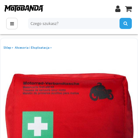
Sklep
»
Akcesoria i Eksploatacja
»