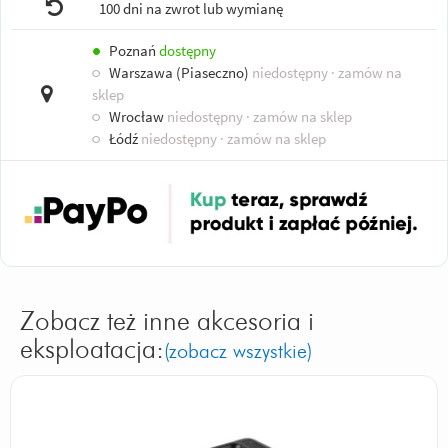
100 dni na zwrot lub wymianę
●
Poznań
dostępny
○
Warszawa (Piaseczno)
niedostępny
· zamów na
sklep
○
Wrocław
niedostępny
· zamów na sklep
○
Łódź
niedostępny
· zamów na sklep
Zobacz też inne akcesoria i
eksploatacja:
(zobacz wszystkie)