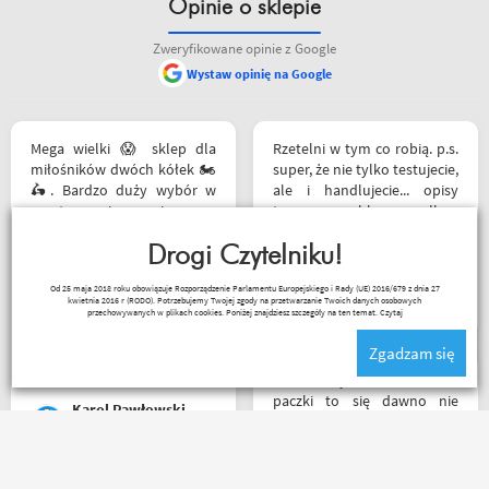
Opinie o sklepie
Zweryfikowane opinie z Google
Wystaw opinię na Google
Mega wielki 😱 sklep dla
Rzetelni w tym co robią. p.s.
miłośników dwóch kółek 🏍️
super, że nie tylko testujecie,
🛵. Bardzo duży wybór w
ale i handlujecie... opisy
asortymencie i w
towaru, szybka wysyłka...
rozmiarówce. Dużo osób z
profesjonalnie. O testach
obsługi którzy chętnie
Drogi Czytelniku!
motocykli nie wspomnę.
pomogą i doradzą.Świetny
Dzięki.
Ryszard Krysz
Od 25 maja 2018 roku obowiązuje Rozporządzenie Parlamentu Europejskiego i Rady (UE) 2016/679 z dnia 27
kontakt telefoniczny. Z
kwietnia 2016 r (RODO). Potrzebujemy Twojej zgody na przetwarzanie Twoich danych osobowych
pewnością w Poznaniu jak
przechowywanych w plikach cookies. Poniżej znajdziesz szczegóły na ten temat.
Czytaj
nie w regionie sklep nr. 1👍🏻
Zgadzam się
Buty zakupione bardzo
wygode 🤗
Z tak szybkim dotarciem
paczki to się dawno nie
Karol Pawłowski
spotkałem. Wszystko jak być
powinno, przesyłka szybko
wysłana, jest feedback o
tym co się z paczką dzieje,