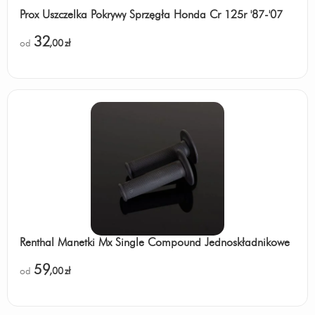
Prox Uszczelka Pokrywy Sprzęgła Honda Cr 125r '87-'07
32
od
,00
zł
Renthal Manetki Mx Single Compound Jednoskładnikowe
59
od
,00
zł