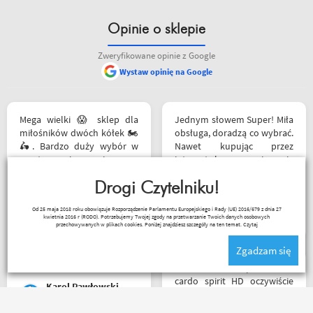
Opinie o sklepie
Zweryfikowane opinie z Google
Wystaw opinię na Google
Mega wielki 😱 sklep dla
Jednym słowem Super! Miła
miłośników dwóch kółek 🏍️
obsługa, doradzą co wybrać.
🛵. Bardzo duży wybór w
Nawet kupując przez
asortymencie i w
internet bez przymierzania
rozmiarówce. Dużo osób z
po podaniu rozmiaru udało
obsługi którzy chętnie
Drogi Czytelniku!
mi się kupić właśnie taki
pomogą i doradzą.Świetny
rozmiar jaki chciałem.
Janusz Mrozek
Od 25 maja 2018 roku obowiązuje Rozporządzenie Parlamentu Europejskiego i Rady (UE) 2016/679 z dnia 27
kontakt telefoniczny. Z
kwietnia 2016 r (RODO). Potrzebujemy Twojej zgody na przetwarzanie Twoich danych osobowych
pewnością w Poznaniu jak
przechowywanych w plikach cookies. Poniżej znajdziesz szczegóły na ten temat.
Czytaj
nie w regionie sklep nr. 1👍🏻
Zgadzam się
Buty zakupione bardzo
wygode 🤗
Witam miałem problem z
cardo spirit HD oczywiście
Karol Pawłowski
parowanie wykonywałem
źle pan z obsługi sklepu