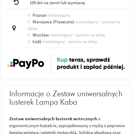
100 dni na zwrot lub wymianę
○
Poznań
niedostępny
○
Warszawa (Piaseczno)
niedostępny
· zamów na
sklep
○
Wrocław
niedostępny
· zamów na sklep
○
Łódź
niedostępny
· zamów na sklep
Informacje o Zestaw uniwersalnych
lusterek Lampa Kaba
Zestaw uniwersalnych lusterek wstecznych
o
ergonomicznym kształcie, zaprojektowany z myślą o poprawie
bezpieczeństwa i estetyki motocykla. Solidna obudowa oraz