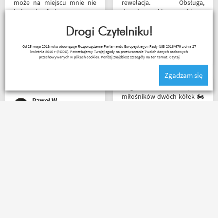
może na miejscu mnie nie
rewelacja. Obsługa,
było ale fachowa pomoc
doradztwo i klimat w sklepie
poprzez e-mail przy zakupie
na najwyższym poziomie.
pomogła , profesjonalne
Drogi Czytelniku!
Polecam Następnym
podejście do klienta , kiedyś
zakupem będzie kask.
Czesław Bednarz
Od 25 maja 2018 roku obowiązuje Rozporządzenie Parlamentu Europejskiego i Rady (UE) 2016/679 z dnia 27
jak pozwoli na to pogoda
kwietnia 2016 r (RODO). Potrzebujemy Twojej zgody na przetwarzanie Twoich danych osobowych
napewno się wybiorę do
przechowywanych w plikach cookies. Poniżej znajdziesz szczegóły na ten temat.
Czytaj
sklepu a tym czasem
Zgadzam się
pozostaje napić się kawy w
ich kubku
Mega wielki 😱 sklep dla
miłośników dwóch kółek 🏍️
Paweł W
🛵. Bardzo duży wybór w
asortymencie i w
rozmiarówce. Dużo osób z
obsługi którzy chętnie
Bardzo fajny sklep,
pomogą i doradzą.Świetny
pomocna obsługa pana
kontakt telefoniczny. Z
Patryka. A najlepsze było to,
pewnością w Poznaniu jak
że podczas zakupów byłem
nie w regionie sklep nr. 1👍🏻
świadkiem cudu – pan
Buty zakupione bardzo
inwalida nagle wstał i
wygode 🤗
poszedł. 10/10 za atrakcje
Kapkos
Karol Pawłowski
dodatkowe. 😄