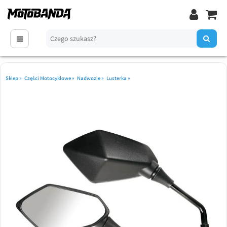
Sklep
»
Części Motocyklowe
»
Nadwozie
»
Lusterka
»