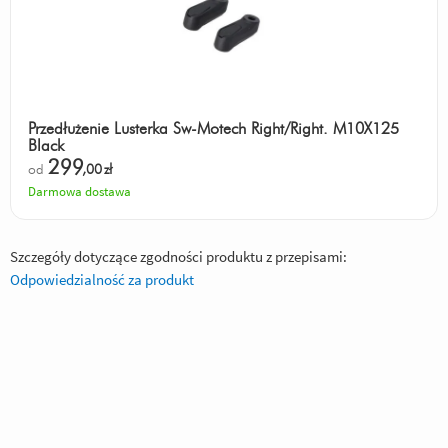
Przedłużenie Lusterka Sw-Motech Right/Right. M10X125
Black
299
od
,00
zł
Darmowa dostawa
Szczegóły dotyczące zgodności produktu z przepisami:
Odpowiedzialność za produkt