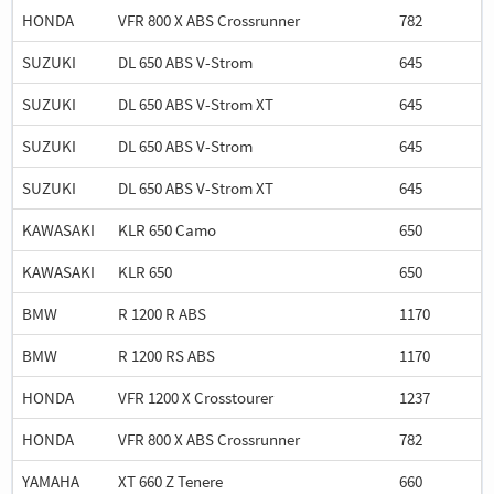
HONDA
VFR 800 X ABS Crossrunner
782
SUZUKI
DL 650 ABS V-Strom
645
SUZUKI
DL 650 ABS V-Strom XT
645
SUZUKI
DL 650 ABS V-Strom
645
SUZUKI
DL 650 ABS V-Strom XT
645
KAWASAKI
KLR 650 Camo
650
KAWASAKI
KLR 650
650
BMW
R 1200 R ABS
1170
BMW
R 1200 RS ABS
1170
HONDA
VFR 1200 X Crosstourer
1237
HONDA
VFR 800 X ABS Crossrunner
782
YAMAHA
XT 660 Z Tenere
660