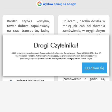
Wystaw opinię na Google
Bardzo szybka wysyłka,
Polecam , paczka doszła w
towar dobrze zapakowany
mniej jak 24h od złożenia
na czas transportu, ładny
zamówienia, w oryginalnym
przemyślany sklep, duży
opakowaniu, nie miałem
plus za publikowane
okazji sprawdzić jak wygląda
materiały niejednokrotnie
Drogi Czytelniku!
zamiana rozmiarów ale cała
podpięte do
reszta na wysokim
Kuba 1510
Od 25 maja 2018 roku obowiązuje Rozporządzenie Parlamentu Europejskiego i Rady (UE) 2016/679 z dnia 27
poszczególnych artykułów,
poziomie.
kwietnia 2016 r (RODO). Potrzebujemy Twojej zgody na przetwarzanie Twoich danych osobowych
ceny podobne jak i u innych
przechowywanych w plikach cookies. Poniżej znajdziesz szczegóły na ten temat.
Czytaj
ale za wspomniane
Zgadzam się
materiały publikowane na
ich kanale warto kupować u
Błyskawiczna przesyłka
Motobandziorów, kolejne
(zamówienie o godz. 14,
Łukasz Wojtowicz
zamówienie już za kilka dni
paczkomatem już o godz. 8
rano następnego dnia!) ,
paczka zapakowana
schludnie i estetycznie, tak
Rzetelni w tym co robią. p.s.
samo kurtka, która była
super, że nie tylko testujecie,
prezentem urodzinowym,