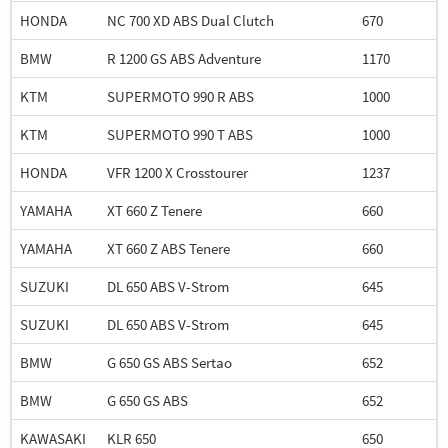
HONDA
NC 700 XD ABS Dual Clutch
670
BMW
R 1200 GS ABS Adventure
1170
KTM
SUPERMOTO 990 R ABS
1000
KTM
SUPERMOTO 990 T ABS
1000
HONDA
VFR 1200 X Crosstourer
1237
YAMAHA
XT 660 Z Tenere
660
YAMAHA
XT 660 Z ABS Tenere
660
SUZUKI
DL 650 ABS V-Strom
645
SUZUKI
DL 650 ABS V-Strom
645
BMW
G 650 GS ABS Sertao
652
BMW
G 650 GS ABS
652
KAWASAKI
KLR 650
650