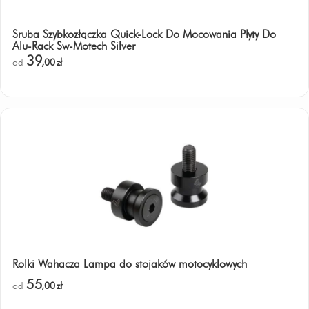
Śruba Szybkozłączka Quick-Lock Do Mocowania Płyty Do
Alu-Rack Sw-Motech Silver
39
od
,00
zł
Rolki Wahacza Lampa do stojaków motocyklowych
55
od
,00
zł