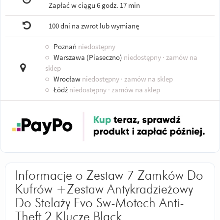
Zapłać w ciągu
6 godz. 17 min
100 dni na zwrot lub wymianę
○
Poznań
niedostępny
○
Warszawa (Piaseczno)
niedostępny
· zamów na
sklep
○
Wrocław
niedostępny
· zamów na sklep
○
Łódź
niedostępny
· zamów na sklep
Informacje o Zestaw 7 Zamków Do
Kufrów +Zestaw Antykradzieżowy
Do Stelaży Evo Sw-Motech Anti-
Theft 2 Klucze Black