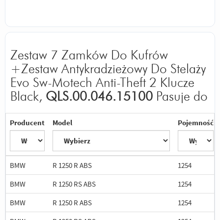
Zestaw 7 Zamków Do Kufrów
+Zestaw Antykradzieżowy Do Stelaży
Evo Sw-Motech Anti-Theft 2 Klucze
Black,
QLS.00.046.15100
Pasuje do
Producent
Model
Pojemność
BMW
R 1250 R ABS
1254
BMW
R 1250 RS ABS
1254
BMW
R 1250 R ABS
1254