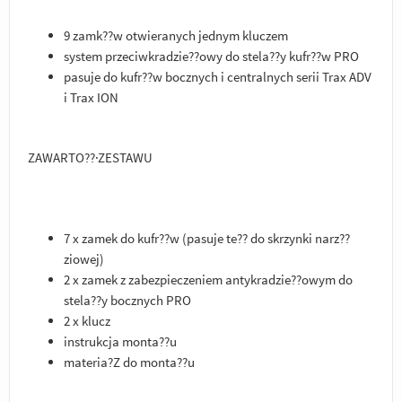
9 zamk??w otwieranych jednym kluczem
system przeciwkradzie??owy do stela??y kufr??w PRO
pasuje do kufr??w bocznych i centralnych serii Trax ADV
i Trax ION
ZAWARTO??·ZESTAWU
7 x zamek do kufr??w (pasuje te?? do skrzynki narz??
ziowej)
2 x zamek z zabezpieczeniem antykradzie??owym do
stela??y bocznych PRO
2 x klucz
instrukcja monta??u
materia?Z do monta??u