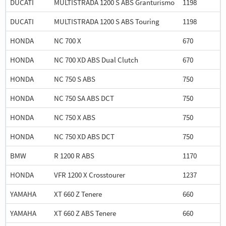
DUCATI
MULTISTRADA 1200 S ABS Granturismo
1198
DUCATI
MULTISTRADA 1200 S ABS Touring
1198
HONDA
NC 700 X
670
HONDA
NC 700 XD ABS Dual Clutch
670
HONDA
NC 750 S ABS
750
HONDA
NC 750 SA ABS DCT
750
HONDA
NC 750 X ABS
750
HONDA
NC 750 XD ABS DCT
750
BMW
R 1200 R ABS
1170
HONDA
VFR 1200 X Crosstourer
1237
YAMAHA
XT 660 Z Tenere
660
YAMAHA
XT 660 Z ABS Tenere
660