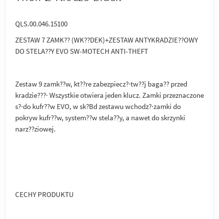
QLS.00.046.15100
ZESTAW 7 ZAMK?? (WK??DEK)+ZESTAW ANTYKRADZIE??OWY
DO STELA??Y EVO SW-MOTECH ANTI-THEFT
Zestaw 9 zamk??w, kt??re zabezpiecz?·tw??j baga?? przed
kradzie???· Wszystkie otwiera jeden klucz. Zamki przeznaczone
s?·do kufr??w EVO, w sk?Bd zestawu wchodz?·zamki do
pokryw kufr??w, system??w stela??y, a nawet do skrzynki
narz??ziowej.
CECHY PRODUKTU