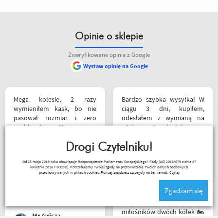
Opinie o sklepie
Zweryfikowane opinie z Google
Wystaw opinię na Google
Mega kolesie, 2 razy
Bardzo szybka wysyłka! W
wymieniłem kask, bo nie
ciągu 3 dni, kupiłem,
pasował rozmiar i zero
odesłałem z wymianą na
problemów. Na pewno
większe i dostałem z
jeszcze wrócę, a może i
powrotem zamówione buty.
wpadnę przejazdem.
Drogi Czytelniku!
Produkt zgodny z opisem.
Polecam wszystkim
Cena przyzwoita.
Paweł Fic
Od 25 maja 2018 roku obowiązuje Rozporządzenie Parlamentu Europejskiego i Rady (UE) 2016/679 z dnia 27
początkującym w temacie
kwietnia 2016 r (RODO). Potrzebujemy Twojej zgody na przetwarzanie Twoich danych osobowych
moto, bo wyjadacze i tak
przechowywanych w plikach cookies. Poniżej znajdziesz szczegóły na ten temat.
Czytaj
wiedzą że motobanda jest
Zgadzam się
The Best! Już byłem na
miejscu i nadal podtrzymuję
Mega wielki 😱 sklep dla
zdanie.
miłośników dwóch kółek 🏍️
Mr Grisza