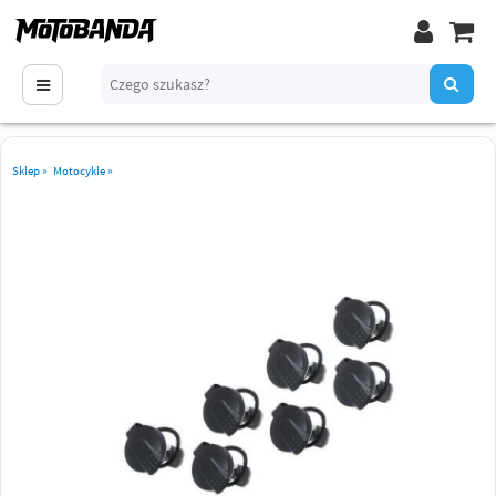
Sklep
»
Motocykle
»