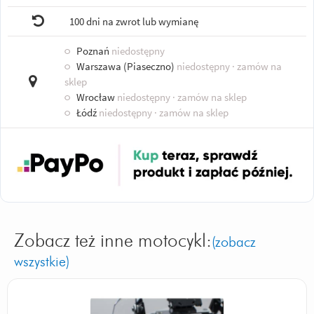
100 dni na zwrot lub wymianę
○
Poznań
niedostępny
○
Warszawa (Piaseczno)
niedostępny
· zamów na
sklep
○
Wrocław
niedostępny
· zamów na sklep
○
Łódź
niedostępny
· zamów na sklep
Zobacz też inne motocykl:
(zobacz
wszystkie)