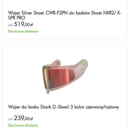
Wizjer Silver Shoei CWR-F2PN do kasków Shoei NXR2/ X-
SPR PRO
519
od
,00
zł
Darmowa dostawa
Wizjer do kasku Shark D-Skwal 3 kolor czerwony/irydowy
239
od
,00
zł
Darmowa dostawa