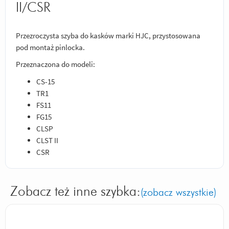
II/CSR
Przezroczysta szyba do kasków marki HJC, przystosowana
pod montaż pinlocka.
Przeznaczona do modeli:
CS-15
TR1
FS11
FG15
CLSP
CLST II
CSR
Zobacz też inne szybka:
(zobacz wszystkie)