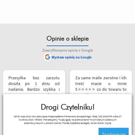
Opinie o sklepie
Zweryfikowane opinie z Google
Wystaw opinię na Google
Przesyłka bez zarzutu
Za same maile zwrotne i ich
doszła po 1 dniu od
treść macie u mnie
nadania. Bardzo szybka i
5⭐⭐⭐⭐⭐ co do towaru to
sprawna realizacja.
wszystko zgodne z opisem i
Jakościowo produkty są
szybka realizacja
świetne. Rzetelna firma, z
Drogi Czytelniku!
Remigiusz Musiał
której będę korzystał i
Od 25 maja 2018 roku obowiązuje Rozporządzenie Parlamentu Europejskiego i Rady (UE) 2016/679 z dnia 27
wspierał, ponieważ cała
kwietnia 2016 r (RODO). Potrzebujemy Twojej zgody na przetwarzanie Twoich danych osobowych
ekipa robi niesamowita
przechowywanych w plikach cookies. Poniżej znajdziesz szczegóły na ten temat.
Czytaj
robotę w motocyklowym
Zgadzam się