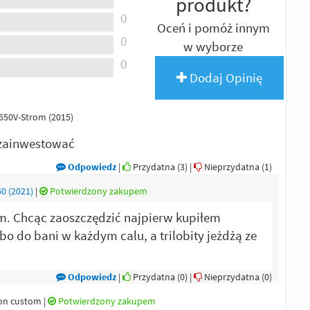
produkt?
0
Oceń i pomóż innym
0
w wyborze
0
Dodaj Opinię
 650V-Strom (2015)
 zainwestować
Odpowiedz
|
Przydatna (
3
)
|
Nieprzydatna (
1
)
0 (2021)
|
Potwierdzony zakupem
. Chcąc zaoszczędzić najpierw kupiłem
bo do bani w każdym calu, a trilobity jeżdżą ze
Odpowiedz
|
Przydatna (
0
)
|
Nieprzydatna (
0
)
son custom
|
Potwierdzony zakupem