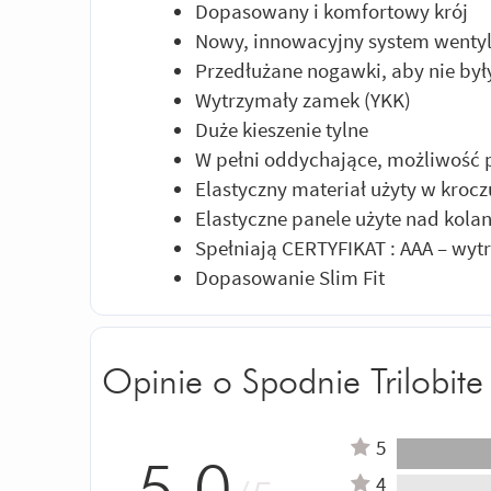
Dopasowany i komfortowy krój
Nowy, innowacyjny system wentyl
Przedłużane nogawki, aby nie były
Wytrzymały zamek (YKK)
Duże kieszenie tylne
W pełni oddychające, możliwość 
Elastyczny materiał użyty w kro
Elastyczne panele użyte nad kola
Spełniają CERTYFIKAT : AAA – wy
Dopasowanie Slim Fit
Opinie o Spodnie Trilobite
5
4