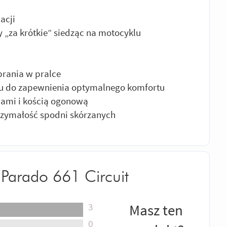
acji
 „za krótkie” siedząc na motocyklu
prania w pralce
czu do zapewnienia optymalnego komfortu
nami i kością ogonową
trzymałość spodni skórzanych
 Parado 661 Circuit
3
Masz ten
0