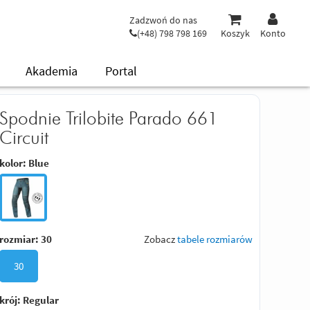
Zadzwoń do nas
(+48) 798 798 169
Koszyk
Konto
Akademia
Portal
Spodnie Trilobite Parado 661
Circuit
kolor:
Blue
rozmiar:
30
Zobacz
tabele rozmiarów
30
krój:
Regular