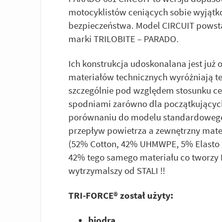
motocyklistów ceniących sobie wyjątk
bezpieczeństwa. Model CIRCUIT powsta
marki TRILOBITE – PARADO.
Ich konstrukcja udoskonalana jest już
materiałów technicznych wyróżniają t
szczególnie pod względem stosunku cen
spodniami zarówno dla początkującyc
porównaniu do modelu standardowego
przepływ powietrza a zewnętrzny mater
(52% Cotton, 42% UHMWPE, 5% Elasto Mu
42% tego samego materiału co tworzy D
wytrzymalszy od STALI !!
TRI-FORCE® został użyty:
biodra