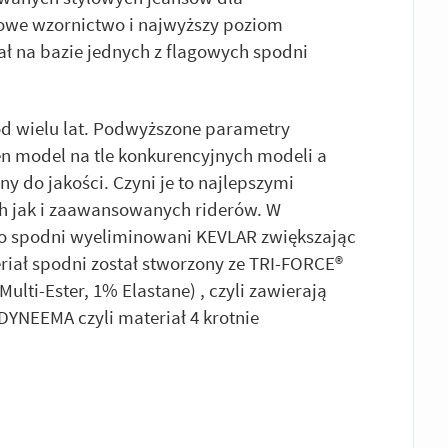
owe wzornictwo i najwyższy poziom
ł na bazie jednych z flagowych spodni
 od wielu lat. Podwyższone parametry
en model na tle konkurencyjnych modeli a
y do jakości. Czyni je to najlepszymi
h jak i zaawansowanych riderów. W
 spodni wyeliminowani KEVLAR zwiększając
iał spodni został stworzony ze TRI-FORCE®
lti-Ester, 1% Elastane) , czyli zawierają
YNEEMA czyli materiał 4 krotnie