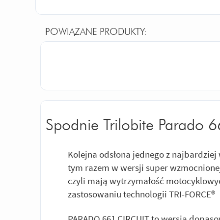
POWIĄZANE PRODUKTY:
Spodnie Trilobite Parado 6
Kolejna odsłona jednego z najbardzie
tym razem w wersji super wzmocnionej 
czyli mają wytrzymałość motocyklowych
zastosowaniu technologii TRI-FORCE®
PARADO 661 CIRCUIT to wersja dopaso