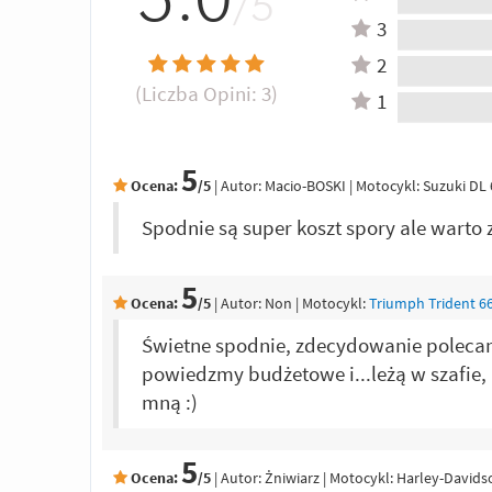
5.0
/5
3
2
(Liczba Opini:
3
)
1
5
Ocena:
/5
|
Autor:
Macio-BOSKI
| Motocykl: Suzuki DL
Spodnie są super koszt spory ale warto
5
Ocena:
/5
|
Autor:
Non
| Motocykl:
Triumph Trident 66
Świetne spodnie, zdecydowanie polecam
powiedzmy budżetowe i...leżą w szafie, 
mną :)
5
Ocena:
/5
|
Autor:
Żniwiarz
| Motocykl: Harley-David