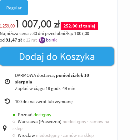
Regular
1 007,00
zł
1 259,00
252.00 zł taniej
Najniższa cena z 30 dni przed obniżką:
1 007,00
od
91,47
zł
x 12 rat
Dodaj do Koszyka
DARMOWA dostawa,
poniedziałek 10
sierpnia
Zapłać w ciągu
18 godz. 49 min
100 dni na zwrot lub wymianę
●
Poznań
dostępny
○
Warszawa (Piaseczno)
niedostępny
· zamów na
sklep
○
Wrocław
niedostępny
· zamów na sklep