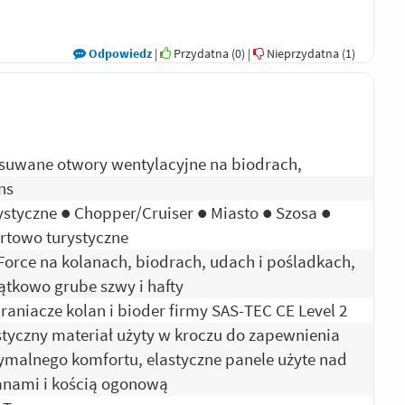
Odpowiedz
|
Przydatna (
0
)
|
Nieprzydatna (
1
)
suwane otwory wentylacyjne na biodrach,
ns
ystyczne ● Chopper/Cruiser ● Miasto ● Szosa ●
rtowo turystyczne
-Force na kolanach, biodrach, udach i pośladkach,
ątkowo grube szwy i hafty
raniacze kolan i bioder firmy SAS-TEC CE Level 2
styczny materiał użyty w kroczu do zapewnienia
ymalnego komfortu, elastyczne panele użyte nad
anami i kością ogonową