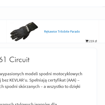
Rękawice Trilobite Parado
219 zł
61 Circuit
j wypasionych modeli spodni motocyklowych
bez KEVLAR’u. Spełniają certyfikat (AAA) –
 spodni skórzanych – a wszystko to dzięki
wanych stylowych jeansów dla