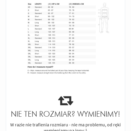
NIE TEN ROZMIAR? WYMIENIMY!
W razie nie trafienia rozmiaru - nie ma problemu, od ręki
wymieniamy na inny :)