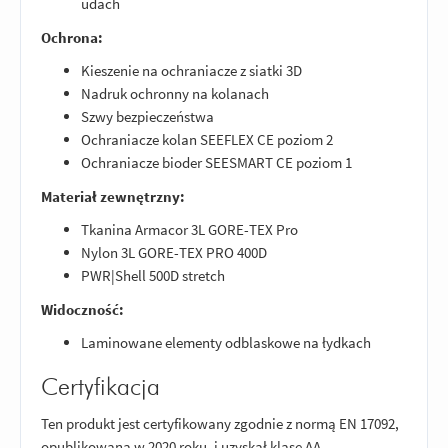
udach
Ochrona:
Kieszenie na ochraniacze z siatki 3D
Nadruk ochronny na kolanach
Szwy bezpieczeństwa
Ochraniacze kolan SEEFLEX CE poziom 2
Ochraniacze bioder SEESMART CE poziom 1
Materiał zewnętrzny:
Tkanina Armacor 3L GORE-TEX Pro
Nylon 3L GORE-TEX PRO 400D
PWR|Shell 500D stretch
Widoczność:
Laminowane elementy odblaskowe na łydkach
Certyfikacja
Ten produkt jest certyfikowany zgodnie z normą EN 17092,
opublikowaną w 2020 roku, i uzyskał klasę AA.