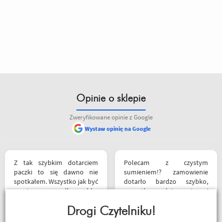
Opinie o sklepie
Zweryfikowane opinie z Google
Wystaw opinię na Google
siebie polecam
Z tak szybkim dotarciem
Polecam z czystym
paczki to się dawno nie
sumieniem!? zamowienie
spotkałem. Wszystko jak być
dotarło bardzo szybko,
powinno, przesyłka szybko
wszystko zgodnie z opisem i
wysłana, jest feedback o
w jak najlepszym porządku.
tym co się z paczką dzieje,
Drogi Czytelniku!
Kontakt również super.
towar dotarł dobrze
Naprawdę warto robić