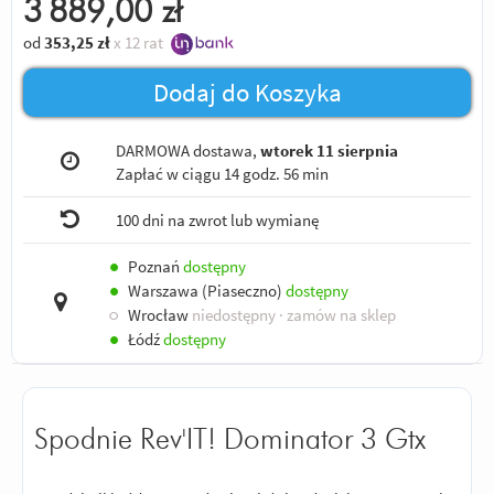
3 889,00
zł
od
353,25
zł
x 12 rat
Dodaj do Koszyka
DARMOWA dostawa,
wtorek 11 sierpnia
Zapłać w ciągu
14 godz. 56 min
100 dni na zwrot lub wymianę
●
Poznań
dostępny
●
Warszawa (Piaseczno)
dostępny
○
Wrocław
niedostępny
· zamów na sklep
●
Łódź
dostępny
Spodnie Rev'IT! Dominator 3 Gtx