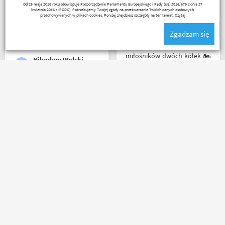
_ bazyl_
Od 25 maja 2018 roku obowiązuje Rozporządzenie Parlamentu Europejskiego i Rady (UE) 2016/679 z dnia 27
zapakowany i zgodny z
zakupy bo chłopaki wiedzą
kwietnia 2016 r (RODO). Potrzebujemy Twojej zgody na przetwarzanie Twoich danych osobowych
zamówieniem.
czym handlują.
przechowywanych w plikach cookies. Poniżej znajdziesz szczegóły na ten temat.
Czytaj
Organizacyjnie chłopaki
Zgadzam się
mają to ogarnięte :)
Mega wielki 😱 sklep dla
miłośników dwóch kółek 🏍️
Nikodem Wolski
🛵. Bardzo duży wybór w
asortymencie i w
rozmiarówce. Dużo osób z
obsługi którzy chętnie
Zamówienie złożone po
pomogą i doradzą.Świetny
godzinie 15, paczka
kontakt telefoniczny. Z
następnego dnia o 11 była
pewnością w Poznaniu jak
już u mnie. Niejednokrotnie
nie w regionie sklep nr. 1👍🏻
w innych sklepach tyle
Buty zakupione bardzo
czasu czekałem na
wygode 🤗
potwierdzenie zamówienia ?
Kermit
Karol Pawłowski
kontakt mailowy bardzo
sprawny i pomocny towar
dobrze zapakowany od