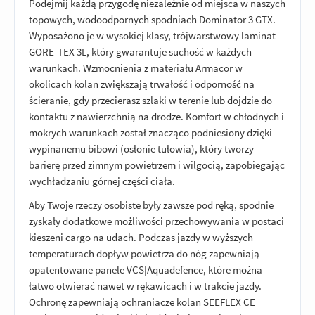
Podejmij każdą przygodę niezależnie od miejsca w naszych
topowych, wodoodpornych spodniach Dominator 3 GTX.
Wyposażono je w wysokiej klasy, trójwarstwowy laminat
GORE-TEX 3L, który gwarantuje suchość w każdych
warunkach. Wzmocnienia z materiału Armacor w
okolicach kolan zwiększają trwałość i odporność na
ścieranie, gdy przecierasz szlaki w terenie lub dojdzie do
kontaktu z nawierzchnią na drodze. Komfort w chłodnych i
mokrych warunkach został znacząco podniesiony dzięki
wypinanemu bibowi (osłonie tułowia), który tworzy
barierę przed zimnym powietrzem i wilgocią, zapobiegając
wychładzaniu górnej części ciała.
Aby Twoje rzeczy osobiste były zawsze pod ręką, spodnie
zyskały dodatkowe możliwości przechowywania w postaci
kieszeni cargo na udach. Podczas jazdy w wyższych
temperaturach dopływ powietrza do nóg zapewniają
opatentowane panele VCS|Aquadefence, które można
łatwo otwierać nawet w rękawicach i w trakcie jazdy.
Ochronę zapewniają ochraniacze kolan SEEFLEX CE