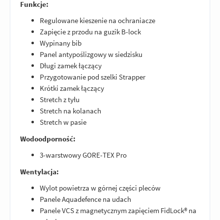
Funkcje:
Regulowane kieszenie na ochraniacze
Zapięcie z przodu na guzik B-lock
Wypinany bib
Panel antypoślizgowy w siedzisku
Długi zamek łączący
Przygotowanie pod szelki Strapper
Krótki zamek łączący
Stretch z tyłu
Stretch na kolanach
Stretch w pasie
Wodoodporność:
3-warstwowy GORE-TEX Pro
Wentylacja:
Wylot powietrza w górnej części pleców
Panele Aquadefence na udach
Panele VCS z magnetycznym zapięciem FidLock® na