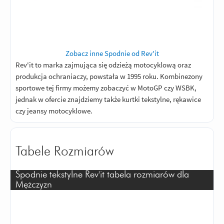
Zobacz inne Spodnie od Rev'it
Rev'it to marka zajmująca się odzieżą motocyklową oraz
produkcja ochraniaczy, powstała w 1995 roku. Kombinezony
sportowe tej firmy możemy zobaczyć w MotoGP czy WSBK,
jednak w ofercie znajdziemy także kurtki tekstylne, rękawice
czy jeansy motocyklowe.
Tabele Rozmiarów
Spodnie tekstylne Rev'it tabela rozmiarów dla
Mężczyzn