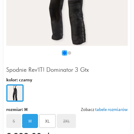
Spodnie Rev'IT! Dominator 3 Gtx
kolor:
czarny
rozmiar:
M
Zobacz
tabele rozmiarów
S
M
XL
2XL