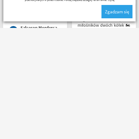
serdecznie obsługa daje
radę no i oczywiście nie
Zgadzam się
wyszedłem bez kupna
kurteczki na lato bardzo
Mega wielki 😱 sklep dla
była mi potrzebna w takie
miłośników dwóch kółek 🏍️
Salceson Morderca
upały,LWG
🛵. Bardzo duży wybór w
asortymencie i w
rozmiarówce. Dużo osób z
obsługi którzy chętnie
Jednym słowem Super! Miła
pomogą i doradzą.Świetny
obsługa, doradzą co wybrać.
kontakt telefoniczny. Z
Nawet kupując przez
pewnością w Poznaniu jak
internet bez przymierzania
nie w regionie sklep nr. 1👍🏻
po podaniu rozmiaru udało
Buty zakupione bardzo
mi się kupić właśnie taki
wygode 🤗
rozmiar jaki chciałem.
Janusz Mrozek
Karol Pawłowski
Masz pytania?
Zadzwoń lub napisz do nas