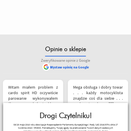
Opinie o sklepie
Zweryfikowane opinie z Google
Wystaw opinię na Google
Witam miałem problem z
Mega obsługa i dobry towar
cardo spirit HD oczywiście
. . . każdy motocyklista
parowanie wykonywałem
znajdzie coś dla siebie . . .
źle pan z obsługi sklepu
serdecznie polecam ???
spokojnie i cierpliwie
wytłumaczył w czym
Drogi Czytelniku!
problem i sprawa
Sebastian Trąbski
Od 25 maja 2018 roku obowiązuje Rozporządzenie Parlamentu Europejskiego i Rady (UE) 2016/679 z dnia 27
załatwiona polecam
kwietnia 2016 r (RODO). Potrzebujemy Twojej zgody na przetwarzanie Twoich danych osobowych
przechowywanych w plikach cookies. Poniżej znajdziesz szczegóły na ten temat.
Czytaj