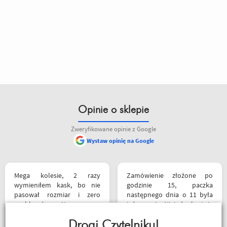
Opinie o sklepie
Zweryfikowane opinie z Google
Wystaw opinię na Google
Mega kolesie, 2 razy
Zamówienie złożone po
wymieniłem kask, bo nie
godzinie 15, paczka
pasował rozmiar i zero
następnego dnia o 11 była
problemów. Na pewno
już u mnie. Niejednokrotnie
jeszcze wrócę, a może i
w innych sklepach tyle
wpadnę przejazdem.
Drogi Czytelniku!
czasu czekałem na