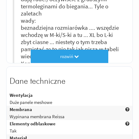
termoleginami do biegania... Tyle o
zaletach
wady:
beznadziejna rozmiarówka .... wszędzie
wchodzę w M-ki/S-ki a tu ... XL bo L-ki
zbyt ciasne ... niestety o tym trzeba
pamiętać ze to nie tak jak piszą w tabeli
wiec najlepiej mierzyć.
rozwiń
Konkludując. Na początek jako
pierwsze spodnie na pierwsze moto
całkiem nie głupia opcja na pewno o
Dane techniczne
niebo lepsza niż zwykły jeans czy dres
Wentylacja
Odpowiedz
|
Przydatna (
1
)
|
Nieprzydatna (
1
)
Duże panele meshowe
2024-09-10 09:27:49 | Autor: Motobanda Sklep
Membrana
Hej, dzięki za opinię, poprawiliśmy
Wypinana membrana Reissa
tabelę rozmiarów :)
Elementy odblaskowe
Tak
Materiał