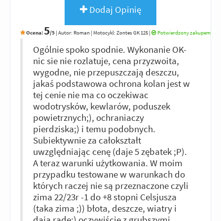
Dodaj Opinię
5
Ocena:
/5
|
Autor:
Roman
| Motocykl: Zontes GK 125
|
Potwierdzony zakupem
Ogólnie spoko spodnie. Wykonanie OK-
nic sie nie rozlatuje, cena przyzwoita,
wygodne, nie przepuszczają deszczu,
jakaś podstawowa ochrona kolan jest w
tej cenie nie ma co oczekiwac
wodotrysków, kewlarów, poduszek
powietrznych;), ochraniaczy
pierdziska;) i temu podobnych.
Subiektywnie za całokształt
uwzględniając cenę (daje 5 zębatek ;P).
A teraz warunki użytkowania. W moim
przypadku testowane w warunkach do
których raczej nie są przeznaczone czyli
zima 22/23r -1 do +8 stopni Celsjusza
(taka zima ;)) błota, deszcze, wiatry i
dają rade:) oczywiście z grubszymi