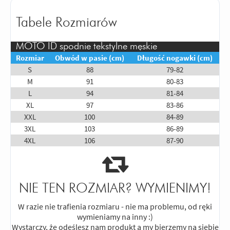
Tabele Rozmiarów
MOTO ID spodnie tekstylne męskie
Rozmiar
Obwód w pasie (cm)
Długość nogawki (cm)
S
88
79-82
M
91
80-83
L
94
81-84
XL
97
83-86
XXL
100
84-89
3XL
103
86-89
4XL
106
87-90
NIE TEN ROZMIAR? WYMIENIMY!
W razie nie trafienia rozmiaru - nie ma problemu, od ręki
wymieniamy na inny :)
Wystarczy, że odeślesz nam produkt a my bierzemy na siebie