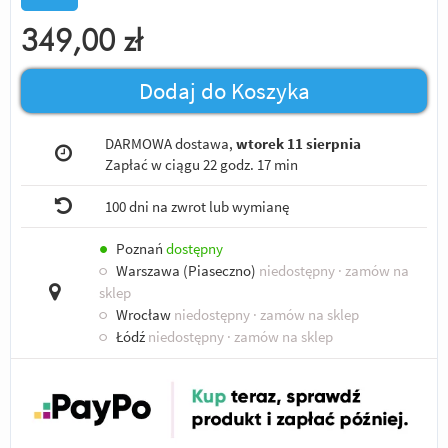
349,00
zł
Dodaj do Koszyka
DARMOWA dostawa,
wtorek 11 sierpnia
Zapłać w ciągu
22 godz. 17 min
100 dni na zwrot lub wymianę
●
Poznań
dostępny
○
Warszawa (Piaseczno)
niedostępny
· zamów na
sklep
○
Wrocław
niedostępny
· zamów na sklep
○
Łódź
niedostępny
· zamów na sklep