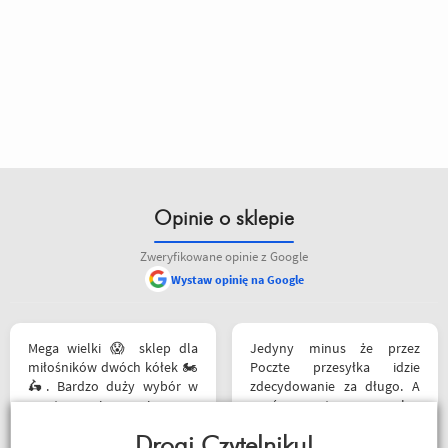
Opinie o sklepie
Zweryfikowane opinie z Google
Wystaw opinię na Google
Mega wielki 😱 sklep dla
Jedyny minus że przez
miłośników dwóch kółek 🏍️
Poczte przesyłka idzie
🛵. Bardzo duży wybór w
zdecydowanie za długo. A
asortymencie i w
oprócz tego pełen
rozmiarówce. Dużo osób z
profesjonalizm
obsługi którzy chętnie
Drogi Czytelniku!