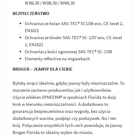
W36L30 / W38L30 / W40L30
BEZPIECZEŃSTWO
Ochraniacze kolan SAS-TEC® SC1/06 evo, CE-level 2,
EN1621
Ochraniacze bioder SAS-TEC® SC-1/07 evo, CE-level
1, EN1621
Ochraniacz kości ogonowej SAS-TEC® SC-1/08
Elementy reflective na nogawkach
BROGER – JEANSY DLA CIEBIE
Byłoby wręcz idealnie, gdyby jeansy były niezniszczalne. To
marzenie zarówno producentów jak i użytkowników.
Użycie włókien DYNEEMA® w spodniach Florida to duży
krok w kierunku niezniszczalności. A dodatkowo to
gwarancja bezpieczeństwa oraz wygody, bez użycia
dodatkowych warstw, podpięć czy podszywek. No i ten
krój. Połączenie wszystkich tych cech powoduje, że jeansy
Broger Florida to idealny wybór do miasta.