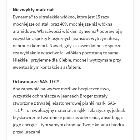
Niezwykły materiał
Dyneema® to ultralekkie włókno, które jest 15 razy
mocniejsze od stali oraz 40% mocniejsze niż włókna
aramidowe. Właściwości włókien Dyneema® poprawiają
wszystkie aspekty klasycznych jeansów: wytrzymałość,
ochronę i komfort. Nawet, gdy z czasem kolor się spierze
czy wyblaknie właściwości włókien pozostaną te same.
Miękkie i przyjemne dla Ciebie, mocne i wytrzymałe przy
ewentualnym kontakcie z asfaltem.
Ochraniacze SAS-TEC®
Aby zapewnić najwyższe możliwe bezpieczeństwo,
wszystkie ochraniacze w jeansach Broger zostały
stworzone z trwałej, elastomerowej pianki marki SAS-
TEC®. To rewolucyjny materiał, miękki i elastyczny, jednak
błyskawicznie twardnieje podczas uderzenia, absorbując
jego energię – tym samym chroniąc Twoje kolana i biodra
przed urazami.