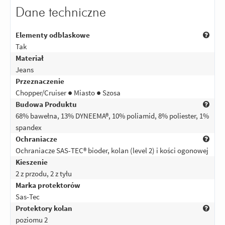
Dane techniczne
Elementy odblaskowe
Tak
Materiał
Jeans
Przeznaczenie
Chopper/Cruiser ● Miasto ● Szosa
Budowa Produktu
68% bawełna, 13% DYNEEMA®, 10% poliamid, 8% poliester, 1%
spandex
Ochraniacze
Ochraniacze SAS-TEC® bioder, kolan (level 2) i kości ogonowej
Kieszenie
2 z przodu, 2 z tyłu
Marka protektorów
Sas-Tec
Protektory kolan
poziomu 2