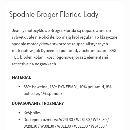
Spodnie Broger Florida Lady
Jeansy motocyklowe Broger Florida są dopasowane do
sylwetki, ale nie obcisłe, bo mają krój regular. To klasyczne
spodnie motocyklowe stworzone ze specjalistycznych
materiałów, jak Dyneema i poliamid, z ochraniaczami SAS-
TEC bioder, kolan i kości ogonowej oraz z elementami
reflective na nogawkach.
MATERIAŁ
68% bawełna, 13% DYNEEMA®, 10% poliamid, 8%
poliester, 1% spandex
DOPASOWANIE I ROZMIARY
Krój: slim
Dostępne rozmiary: W24L30 / W26L30 / W28L30 /
W29L30 / W30L30 / W31L30 / W32L30 / W34L30 /