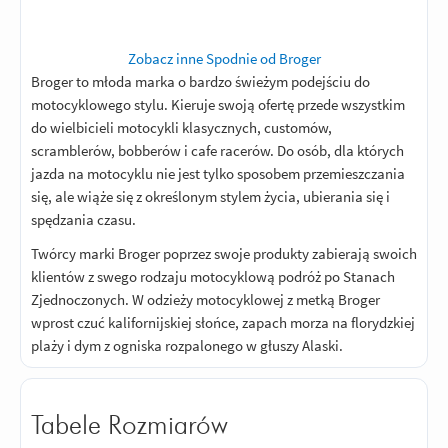
Zobacz inne Spodnie od Broger
Broger to młoda marka o bardzo świeżym podejściu do
motocyklowego stylu. Kieruje swoją ofertę przede wszystkim
do wielbicieli motocykli klasycznych, customów,
scramblerów, bobberów i cafe racerów. Do osób, dla których
jazda na motocyklu nie jest tylko sposobem przemieszczania
się, ale wiąże się z określonym stylem życia, ubierania się i
spędzania czasu.
Twórcy marki Broger poprzez swoje produkty zabierają swoich
klientów z swego rodzaju motocyklową podróż po Stanach
Zjednoczonych. W odzieży motocyklowej z metką Broger
wprost czuć kalifornijskiej słońce, zapach morza na florydzkiej
plaży i dym z ogniska rozpalonego w głuszy Alaski.
Tabele Rozmiarów