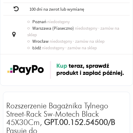
100 dni na zwrot lub wymianę
○
Poznań
niedostępny
○
Warszawa (Piaseczno)
niedostępny
· zamów na
sklep
○
Wrocław
niedostępny
· zamów na sklep
○
Łódź
niedostępny
· zamów na sklep
Rozszerzenie Bagażnika Tylnego
Street-Rack Sw-Motech Black
45X30Cm,
GPT.00.152.54500/B
Pasuje do