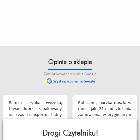
Opinie o sklepie
Zweryfikowane opinie z Google
Wystaw opinię na Google
Bardzo szybka wysyłka,
Polecam , paczka doszła w
towar dobrze zapakowany
mniej jak 24h od złożenia
na czas transportu, ładny
zamówienia, w oryginalnym
przemyślany sklep, duży
opakowaniu, nie miałem
plus za publikowane
okazji sprawdzić jak wygląda
materiały niejednokrotnie
Drogi Czytelniku!
zamiana rozmiarów ale cała
podpięte do
reszta na wysokim