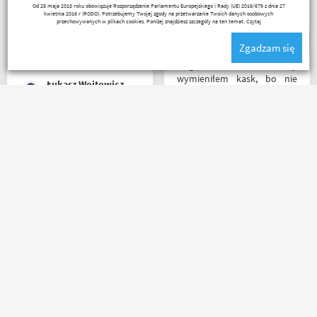
Kuba 1510
Od 25 maja 2018 roku obowiązuje Rozporządzenie Parlamentu Europejskiego i Rady (UE) 2016/679 z dnia 27
poszczególnych artykułów,
poziomie.
kwietnia 2016 r (RODO). Potrzebujemy Twojej zgody na przetwarzanie Twoich danych osobowych
ceny podobne jak i u innych
przechowywanych w plikach cookies. Poniżej znajdziesz szczegóły na ten temat.
Czytaj
ale za wspomniane
Zgadzam się
materiały publikowane na
ich kanale warto kupować u
Mega kolesie, 2 razy
Motobandziorów, kolejne
wymieniłem kask, bo nie
Łukasz Wojtowicz
zamówienie już za kilka dni
pasował rozmiar i zero
problemów. Na pewno
jeszcze wrócę, a może i
wpadnę przejazdem.
Jedyny minus że przez
Polecam wszystkim
Poczte przesyłka idzie
początkującym w temacie
zdecydowanie za długo. A
moto, bo wyjadacze i tak
oprócz tego pełen
wiedzą że motobanda jest
profesjonalizm
The Best! Już byłem na
miejscu i nadal podtrzymuję
zdanie.
marcin maj
Mr Grisza