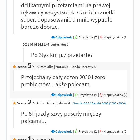
delikatnymi przetarciami na prawej
rękawicy wszystko ok. Czucie manetki
super, dopasowanie u mnie wypadło
bardzo dobrze.
Odpowiedz
|
Przydatna (
7
)
|
Nieprzydatna (
1
)
2021-04-09 16:51:44 | Autor: Gość
Po 3tyś km już przetarte?
5
Ocena:
/5
|
Autor:
Miko
| Motocykl: Honda Hornet 600
Przejechany cały sezon 2020 i zero
problemów. Także polecam.
Odpowiedz
|
Przydatna (
4
)
|
Nieprzydatna (
2
)
2
Ocena:
/5
|
Autor:
Adrian
| Motocykl:
Suzuki GSF / Bandit 600S (2000 - 2004)
Po 8h jazdy szwy puściły między
palcami...
Odpowiedz
|
Przydatna (
2
)
|
Nieprzydatna (
0
)
1
Ocena:
/5
|
Autor:
Gość