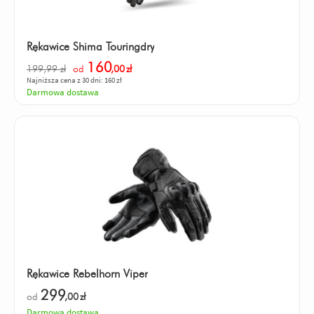
Rękawice Shima Touringdry
160
199,99 zł
od
,00
zł
Najniższa cena z 30 dni: 160 zł
Darmowa dostawa
Rękawice Rebelhorn Viper
299
od
,00
zł
Darmowa dostawa