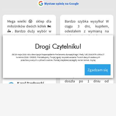
Wystaw opinię na Google
Mega wielki 😱 sklep dla
Bardzo szybka wysyłka! W
miłośników dwóch kółek 🏍️
ciągu 3 dni, kupiłem,
🛵. Bardzo duży wybór w
odesłałem z wymianą na
asortymencie i w
większe i dostałem z
rozmiarówce. Dużo osób z
powrotem zamówione buty.
obsługi którzy chętnie
Drogi Czytelniku!
Produkt zgodny z opisem.
pomogą i doradzą.Świetny
Cena przyzwoita.
Paweł Fic
Od 25 maja 2018 roku obowiązuje Rozporządzenie Parlamentu Europejskiego i Rady (UE) 2016/679 z dnia 27
kontakt telefoniczny. Z
kwietnia 2016 r (RODO). Potrzebujemy Twojej zgody na przetwarzanie Twoich danych osobowych
pewnością w Poznaniu jak
przechowywanych w plikach cookies. Poniżej znajdziesz szczegóły na ten temat.
Czytaj
nie w regionie sklep nr. 1👍🏻
Zgadzam się
Buty zakupione bardzo
wygode 🤗
Przesyłka bez zarzutu
doszła po 1 dniu od
Karol Pawłowski
nadania. Bardzo szybka i
sprawna realizacja.
Jakościowo produkty są
świetne. Rzetelna firma, z
Jedyny minus że przez
której będę korzystał i
Poczte przesyłka idzie
wspierał, ponieważ cała
zdecydowanie za długo. A
ekipa robi niesamowita