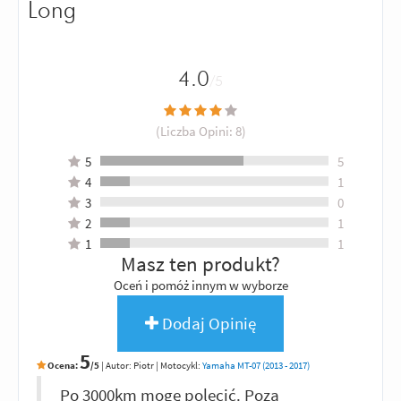
Long
4.0
/5
(Liczba Opini:
8
)
5
5
4
1
3
0
2
1
1
1
Masz ten produkt?
Oceń i pomóż innym w wyborze
Dodaj Opinię
5
Ocena:
/5
|
Autor:
Piotr
| Motocykl:
Yamaha MT-07 (2013 - 2017)
Po 3000km mogę polecić. Poza