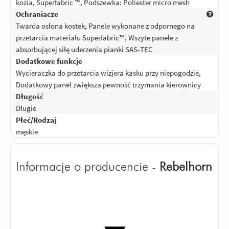
kozia, Superfabric ™, Podszewka: Poliester micro mesh
Odpowiedz
|
Przydatna (
0
)
|
Nieprzydatna (
0
)
Ochraniacze
5
Ocena:
/5
|
Autor:
Kamyk
| Motocykl: CBR 954 Fireblade
Twarda osłona kostek, Panele wykonane z odpornego na
Wygodne i funkcjonalne, zgodne z
przetarcia materiału Superfabric™, Wszyte panele z
opisem. Polecam
absorbującej siłę uderzenia pianki SAS-TEC
Dodatkowe funkcje
Odpowiedz
|
Przydatna (
0
)
|
Nieprzydatna (
0
)
Wycieraczka do przetarcia wizjera kasku przy niepogodzie,
5
Ocena:
/5
|
Autor:
Kusik
| Motocykl: Tak
|
Potwierdzony zakupem
Dodatkowy panel zwiększa pewność trzymania kierownicy
Wszystko ok.
Długość
Długie
Odpowiedz
|
Przydatna (
0
)
|
Nieprzydatna (
0
)
Płeć/Rodzaj
5
Ocena:
/5
|
Autor:
Gość
|
Potwierdzony zakupem
męskie
super
Odpowiedz
|
Przydatna (
0
)
|
Nieprzydatna (
0
)
Informacje o producencie -
Rebelhorn