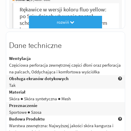
Rękawice w wersji koloru fluo yellow:
po 5ciu dniach używania zaczął
rozwiń
schodzić kolor na palcu wskazującym
lewej ręki. Za 329 PLN koloryzowana
skóra i "aż" 5 dni wytrzymuje...brak
słów.
Dane techniczne
Odpowiedz
|
Przydatna (
4
)
|
Nieprzydatna (
4
)
4
Wentylacja
Ocena:
/5
|
Autor:
Janusz
| Motocykl: Suzuki GSXS1000F
Częściowa perforacja zewnętrznej części dłoni oraz perforacja
Rękawice są wygodne, i wyglądają
na palcach, Oddychająca i komfortowa wyściółka
kozacko. Przejechałem jakieś 5000 km.
Obsługa ekranów dotykowych
i, póki co, nie ma śladów zużycia.
Tak
Ważne, że mankiet da się założyć na
Materiał
rękaw kurtki nawet tekstylnej. Lekki
Skóra ● Skóra syntetyczna ● Mesh
minus z powodu umiejscowienia
Przeznaczenie
materiału super fabric na wewnętrznej
Sportowe ● Szosa
stronie - zeszlifował mi lakier na
Budowa Produktu
ciężarkach kierownicy.
Warstwa zewnętrzna: Najwyższej jakości skóra kangurza i