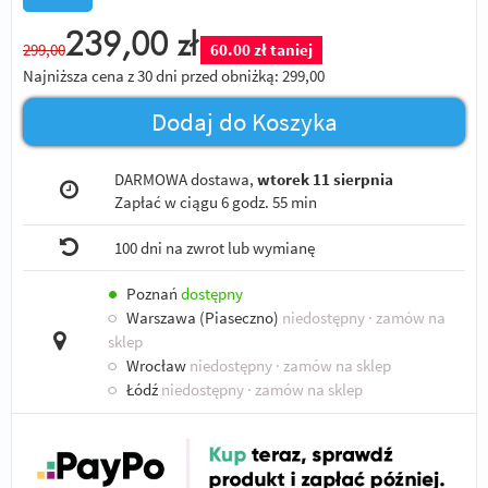
239,00
zł
299,00
60.00 zł taniej
Najniższa cena z 30 dni przed obniżką:
299,00
Dodaj do Koszyka
DARMOWA dostawa,
wtorek 11 sierpnia
Zapłać w ciągu
6 godz. 55 min
100 dni na zwrot lub wymianę
●
Poznań
dostępny
○
Warszawa (Piaseczno)
niedostępny
· zamów na
sklep
○
Wrocław
niedostępny
· zamów na sklep
○
Łódź
niedostępny
· zamów na sklep