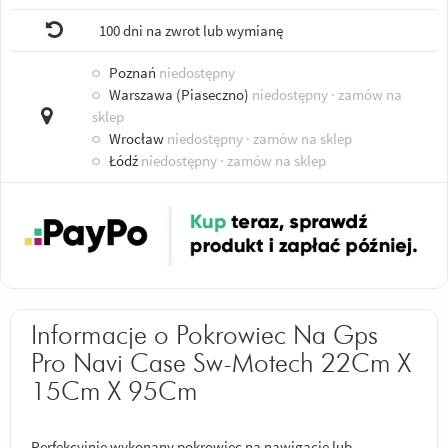
100 dni na zwrot lub wymianę
○
Poznań
niedostępny
○
Warszawa (Piaseczno)
niedostępny
· zamów na
sklep
○
Wrocław
niedostępny
· zamów na sklep
○
Łódź
niedostępny
· zamów na sklep
Informacje o Pokrowiec Na Gps
Pro Navi Case Sw-Motech 22Cm X
15Cm X 95Cm
Perfekcyjnie wykonany pokrowiec na nawigację lub