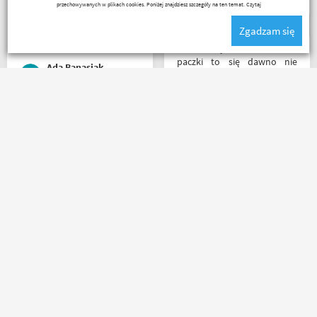
więc nawet nie było
przechowywanych w plikach cookies. Poniżej znajdziesz szczegóły na ten temat.
Czytaj
potrzeby szukania
Zgadzam się
okazjonalnego opakowania.
Zdecydowanie polecam i na
Z tak szybkim dotarciem
pewno wrócę do
paczki to się dawno nie
Ada Banasiak
Motobandy na kolejne
spotkałem. Wszystko jak być
zakupy :)
powinno, przesyłka szybko
wysłana, jest feedback o
tym co się z paczką dzieje,
Polecam , paczka doszła w
towar dotarł dobrze
mniej jak 24h od złożenia
zapakowany i zgodny z
zamówienia, w oryginalnym
zamówieniem.
opakowaniu, nie miałem
Organizacyjnie chłopaki
okazji sprawdzić jak wygląda
mają to ogarnięte :)
zamiana rozmiarów ale cała
reszta na wysokim
Kuba 1510
Nikodem Wolski
poziomie.