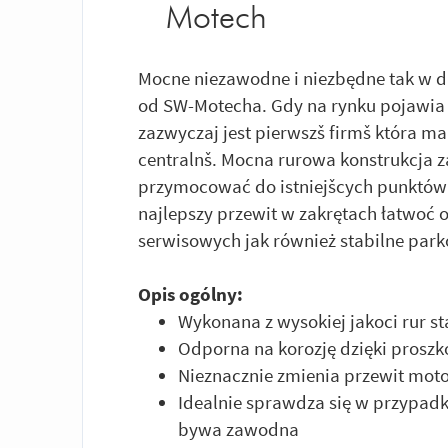
Motech
Mocne niezawodne i niezbędne tak w d
od SW-Motecha. Gdy na rynku pojawia
zazwyczaj jest pierwszš firmš która m
centralnš. Mocna rurowa konstrukcja z
przymocować do istniejšcych punktów 
najlepszy przewit w zakrętach łatwoć
serwisowych jak również stabilne pa
Opis ogólny:
Wykonana z wysokiej jakoci rur s
Odporna na korozję dzięki prosz
Nieznacznie zmienia przewit mot
Idealnie sprawdza się w przypad
bywa zawodna