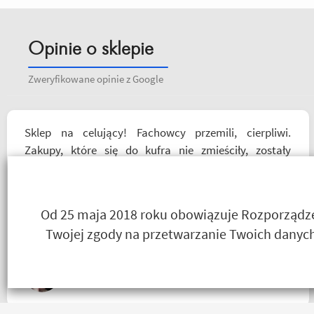
Opinie o sklepie
Zweryfikowane opinie z Google
Sklep na celujący! Fachowcy przemili, cierpliwi.
Zakupy, które się do kufra nie zmieściły, zostały
wysłane kurierem - ekstra rozwiązanie! Jakość
produktów (m.in. komplet Rebelhorn) pierwsza klasa -
już sprawdzone na dłuższym wypadzie w Bieszczady.
Od 25 maja 2018 roku obowiązuje Rozporządzen
Polecam z całego serca!
Twojej zgody na przetwarzanie Twoich danych
Agnieszka Deja