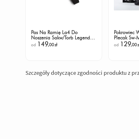
Pas Na Ramię La4 Do
Pokrowiec 
Noszenia Sakw/Torb Legend
Plecak Sw-M
Gear Sw-Motech Brown
149
129
od
,00
zł
od
,00
z
Szczegóły dotyczące zgodności produktu z pr