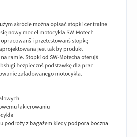
użym skrócie można opisać stopki centralne
 się nowy model motocykla SW-Motech
a opracowanš i przetestowanš stopkę
aprojektowana jest tak by produkt
na ramie. Stopki od SW-Motecha oferujš
 obsługi bezpiecznš podstawkę dla prac
rkowanie załadowanego motocykla.
talowych
kowemu lakierowaniu
ocykla
ku podróży z bagażem kiedy podpora boczna