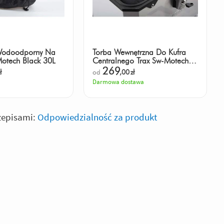
Wodoodporny Na
Torba Wewnętrzna Do Kufra
otech Black 30L
Centralnego Trax Sw-Motech
Black
269
ł
od
,00
zł
Darmowa dostawa
zepisami:
Odpowiedzialność za produkt