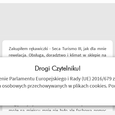
Zakupiłem rękawiczki - Seca Turismo III, jak dla mnie
rewelacja. Obsługa, doradztwo i klimat w sklepie na
najwyższym poziomie. Polecam Następnym zakupem
będzie kask.
Drogi Czytelniku!
Czesław Bednarz
ie Parlamentu Europejskiego i Rady (UE) 2016/679 z
 osobowych przechowywanych w plikach cookies. Poni
Mogę z czystym sumieniem Polecić sklep motobanda
może na miejscu mnie nie było ale fachowa pomoc