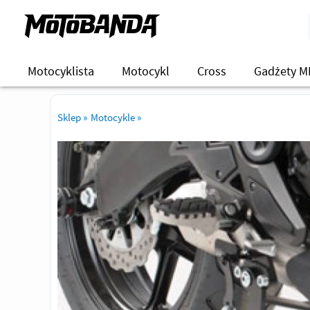
Motocyklista
Motocykl
Cross
Gadżety M
Sklep
»
Motocykle
»