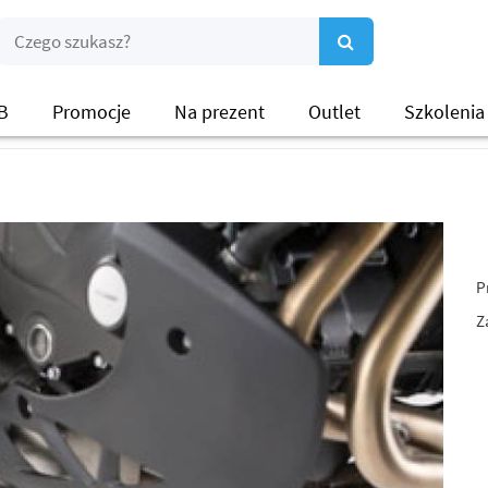
B
Promocje
Na prezent
Outlet
Szkolenia
P
Z