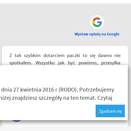
Wystaw opinię na Google
Z tak szybkim dotarciem paczki to się dawno nie
spotkałem. Wszystko jak być powinno, przesyłka
szybko wysłana, jest feedback o tym co się z paczką
dzieje, towar dotarł dobrze zapakowany i zgodny z
zamówieniem. Organizacyjnie chłopaki mają to
 dnia 27 kwietnia 2016 r (RODO). Potrzebujemy
ogarnięte :)
żej znajdziesz szczegóły na ten temat.
Czytaj
Zgadzam się
Nikodem Wolski