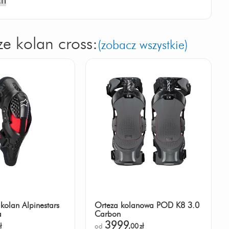
e kolan cross:
(zobacz wszystkie)
kolan Alpinestars
Orteza kolanowa POD K8 3.0
a
Carbon
3999
ł
od
,00
zł