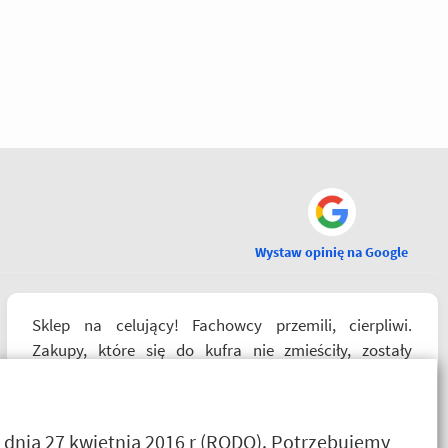
Wystaw opinię na Google
Sklep na celujący! Fachowcy przemili, cierpliwi.
Zakupy, które się do kufra nie zmieściły, zostały
wysłane kurierem - ekstra rozwiązanie! Jakość
produktów (m.in. komplet Rebelhorn) pierwsza klasa -
już sprawdzone na dłuższym wypadzie w Bieszczady.
 dnia 27 kwietnia 2016 r (RODO). Potrzebujemy