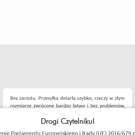
Bez zarzutu. Przesyłka dotarła szybko, rzeczy w złym
rozmiarze zwrócone bardzo łatwo i bez problemów,
pieniądze wróciły na konto. Polecam zamawiać, od
razu w kilku rozmiarach i zwrócić te nieodpowiednie,
Drogi Czytelniku!
bez obaw na długie "zamrozenie" pieniędzy. 5/5
I3laszka
ie Parlamentu Europejskiego i Rady (UE) 2016/679 z