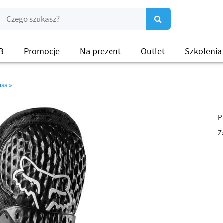
B
Promocje
Na prezent
Outlet
Szkolenia
oss
»
P
Z