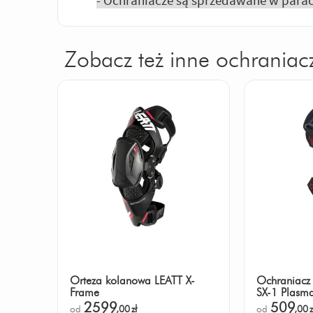
Zobacz też inne ochraniacz
Orteza kolanowa LEATT X-
Ochraniacz 
Frame
SX-1 Plasm
2599
509
od
,00
zł
od
,00
z