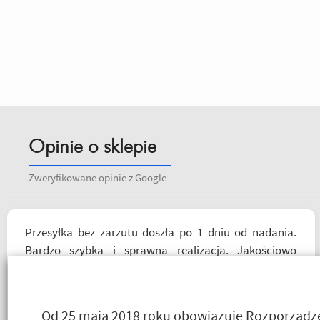
Opinie o sklepie
Zweryfikowane opinie z Google
Przesyłka bez zarzutu doszła po 1 dniu od nadania.
Bardzo szybka i sprawna realizacja. Jakościowo
produkty są świetne. Rzetelna firma, z której będę
korzystał i wspierał, ponieważ cała ekipa robi
niesamowita robotę w motocyklowym świecie :).
Od 25 maja 2018 roku obowiązuje Rozporządzen