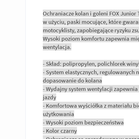
Ochraniacze kolan i goleni FOX Junior 
w użyciu, paski mocujące, które gwar
motocyklisty, zapobiegające ryzyku zsu
Wysoki poziom komfortu zapewnia mię
wentylacja.
- Skład: polipropylen, polichlorek winy
- System elastycznych, regulowanych 
dopasowanie do kolana
- Wydajny system wentylacji zapewnia
jazdy
- Komfortowa wyściółka z materiału 
użytkowania
- Wysoki poziom bezpieczeństwa
- Kolor czarny
- Ochraniacze są sprzedawane w para