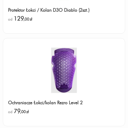
Protektor Łokci / Kolan D3O Diablo (2szt.)
129
od
,00
zł
Ochraniacze Łokci/kolan Rezro Level 2
79
od
,00
zł