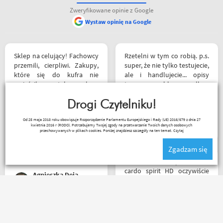
Zweryfikowane opinie z Google
Wystaw opinię na Google
Sklep na celujący! Fachowcy
Rzetelni w tym co robią. p.s.
przemili, cierpliwi. Zakupy,
super, że nie tylko testujecie,
które się do kufra nie
ale i handlujecie... opisy
zmieściły, zostały wysłane
towaru, szybka wysyłka...
kurierem - ekstra
profesjonalnie. O testach
rozwiązanie! Jakość
Drogi Czytelniku!
motocykli nie wspomnę.
produktów (m.in. komplet
Dzięki.
Ryszard Krysz
Od 25 maja 2018 roku obowiązuje Rozporządzenie Parlamentu Europejskiego i Rady (UE) 2016/679 z dnia 27
Rebelhorn) pierwsza klasa -
kwietnia 2016 r (RODO). Potrzebujemy Twojej zgody na przetwarzanie Twoich danych osobowych
już sprawdzone na
przechowywanych w plikach cookies. Poniżej znajdziesz szczegóły na ten temat.
Czytaj
dłuższym wypadzie w
Zgadzam się
Bieszczady. Polecam z
całego serca!
Witam miałem problem z
cardo spirit HD oczywiście
Agnieszka Deja
parowanie wykonywałem
źle pan z obsługi sklepu
spokojnie i cierpliwie
wytłumaczył w czym
Jednym słowem Super! Miła
problem i sprawa