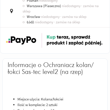
○
Poznań
niedostępny
○
Warszawa (Piaseczno)
niedostępny
· zamów na
sklep
○
Wrocław
niedostępny
· zamów na sklep
○
Łódź
niedostępny
· zamów na sklep
Informacje o Ochraniacz kolan/
łokci Sas-tec level2 (na rzep)
Miejsce użycia: Kolana/łokciei
Ilość w komplecie: 2 sztuki