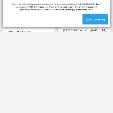
Polecam wszystkim
rozmiar jaki chciałem.
Janusz Mrozek
Od 25 maja 2018 roku obowiązuje Rozporządzenie Parlamentu Europejskiego i Rady (UE) 2016/679 z dnia 27
początkującym w temacie
kwietnia 2016 r (RODO). Potrzebujemy Twojej zgody na przetwarzanie Twoich danych osobowych
moto, bo wyjadacze i tak
przechowywanych w plikach cookies. Poniżej znajdziesz szczegóły na ten temat.
Czytaj
wiedzą że motobanda jest
Zgadzam się
The Best! Już byłem na
miejscu i nadal podtrzymuję
Błyskawiczna przesyłka
zdanie.
(zamówienie o godz. 14,
Mr Grisza
paczkomatem już o godz. 8
rano następnego dnia!) ,
paczka zapakowana
schludnie i estetycznie, tak
Polecam , paczka doszła w
samo kurtka, która była
mniej jak 24h od złożenia
prezentem urodzinowym,
zamówienia, w oryginalnym
więc nawet nie było
opakowaniu, nie miałem
potrzeby szukania
okazji sprawdzić jak wygląda
okazjonalnego opakowania.
zamiana rozmiarów ale cała
Zdecydowanie polecam i na
reszta na wysokim
pewno wrócę do
Kuba 1510
Ada Banasiak
poziomie.
Motobandy na kolejne
zakupy :)