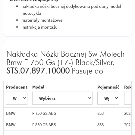
nakładka nóżki bocznej dedykowana pod dany model
motocykla
materiały montażowe
instrukcja montażu
Nakładka Nóżki Bocznej Sw-Motech
Bmw F 750 Gs (17-) Black/Silver,
STS.07.897.10000
Pasuje do
Producent
Model
Pojemność
Rok
BMW
F 750 GS ABS
853
2023
BMW
F 850 GS ABS
853
2023