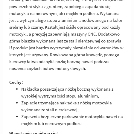
powierzchni styku z gruntem, zapobiega zapadaniu się
motocykla na nierównym jak i miękkim podłożu. Wykonana
jest z wytrzymałego stopu aluminium anodowanego na kolor
srebrny lub czarny. Kształt jest ściśle opracowany pod każdy
motocykl, a precyzję zapewniają maszyny CNC. Dodatkowo
górna blaszka wykonana jest ze stali nierdzewnej co sprawia,
iż produkt jest bardzo wytrzymały niezależnie od warunków w
których jest używany. Rowkowana górna krawędź, pomaga
kierowcy łatwo odchylić nóżkę boczną nawet podczas
noszenia ciężkich butów motocyklowych.
Cechy:
Nakładka poszerzająca nóżkę boczną wykonana z
wysokiej wytrzymałości stopu aluminium,
Zapięcie trzymające nakładkę z nóżką motocykla
wykonane ze stali nierdzewnej,
Zapewnia bezpieczne parkowanie motocykla nawet na
miękkim lub nierównym podłożu
W zestawie znajduje się: