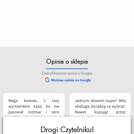
Opinie o sklepie
Zweryfikowane opinie z Google
Wystaw opinię na Google
Mega kolesie, 2 razy
Jednym słowem Super! Miła
wymieniłem kask, bo nie
obsługa, doradzą co wybrać.
pasował rozmiar i zero
Nawet kupując przez
problemów. Na pewno
internet bez przymierzania
jeszcze wrócę, a może i
po podaniu rozmiaru udało
wpadnę przejazdem.
Drogi Czytelniku!
mi się kupić właśnie taki