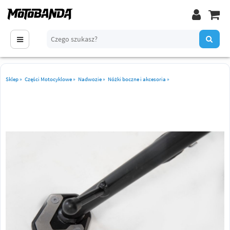
Sklep
»
Części Motocyklowe
»
Nadwozie
»
Nóżki boczne i akcesoria
»