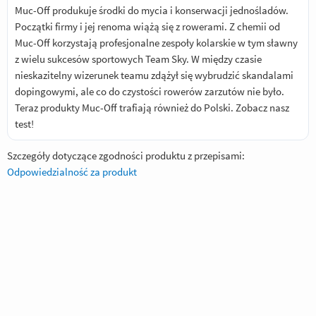
Muc-Off produkuje środki do mycia i konserwacji jednośladów.
Początki firmy i jej renoma wiążą się z rowerami. Z chemii od
Muc-Off korzystają profesjonalne zespoły kolarskie w tym sławny
z wielu sukcesów sportowych Team Sky. W między czasie
nieskazitelny wizerunek teamu zdążył się wybrudzić skandalami
dopingowymi, ale co do czystości rowerów zarzutów nie było.
Teraz produkty Muc-Off trafiają również do Polski.
Zobacz nasz
test!
Szczegóły dotyczące zgodności produktu z przepisami:
Odpowiedzialność za produkt