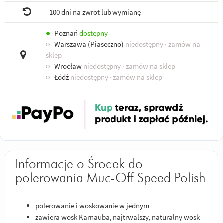
100 dni na zwrot lub wymianę
●
Poznań
dostępny
○
Warszawa (Piaseczno)
niedostępny
· zamów na
sklep
○
Wrocław
niedostępny
· zamów na sklep
○
Łódź
niedostępny
· zamów na sklep
Informacje o Środek do
polerowania Muc-Off Speed Polish
polerowanie i woskowanie w jednym
zawiera wosk Karnauba, najtrwalszy, naturalny wosk