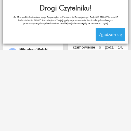
wysłana, jest feedback o
okazji sprawdzić jak wygląda
tym co się z paczką dzieje,
Drogi Czytelniku!
zamiana rozmiarów ale cała
towar dotarł dobrze
reszta na wysokim
Kuba 1510
Od 25 maja 2018 roku obowiązuje Rozporządzenie Parlamentu Europejskiego i Rady (UE) 2016/679 z dnia 27
zapakowany i zgodny z
poziomie.
kwietnia 2016 r (RODO). Potrzebujemy Twojej zgody na przetwarzanie Twoich danych osobowych
zamówieniem.
przechowywanych w plikach cookies. Poniżej znajdziesz szczegóły na ten temat.
Czytaj
Organizacyjnie chłopaki
Zgadzam się
mają to ogarnięte :)
Błyskawiczna przesyłka
(zamówienie o godz. 14,
Nikodem Wolski
paczkomatem już o godz. 8
rano następnego dnia!) ,
paczka zapakowana
schludnie i estetycznie, tak
Za same maile zwrotne i ich
samo kurtka, która była
treść macie u mnie
prezentem urodzinowym,
5⭐⭐⭐⭐⭐ co do towaru to
więc nawet nie było
wszystko zgodne z opisem i
potrzeby szukania
szybka realizacja
okazjonalnego opakowania.
Zdecydowanie polecam i na
pewno wrócę do
Remigiusz Musiał
Ada Banasiak
Motobandy na kolejne
zakupy :)